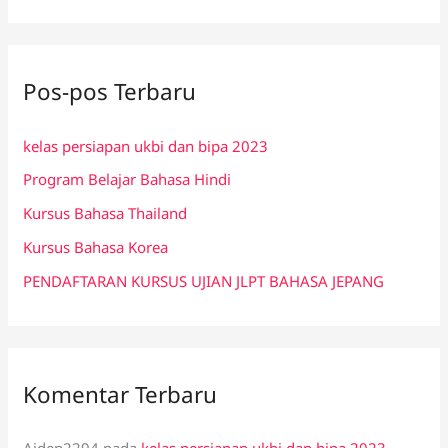
a
r
i
Pos-pos Terbaru
u
n
kelas persiapan ukbi dan bipa 2023
t
Program Belajar Bahasa Hindi
u
k
Kursus Bahasa Thailand
:
Kursus Bahasa Korea
PENDAFTARAN KURSUS UJIAN JLPT BAHASA JEPANG
Komentar Terbaru