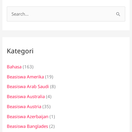
C
a
r
i
Kategori
u
n
Bahasa
(163)
t
Beasiswa Amerika
(19)
u
k
Beasiswa Arab Saudi
(8)
:
Beasiswa Australia
(4)
Beasiswa Austria
(35)
Beasiswa Azerbaijan
(1)
Beasiswa Banglades
(2)