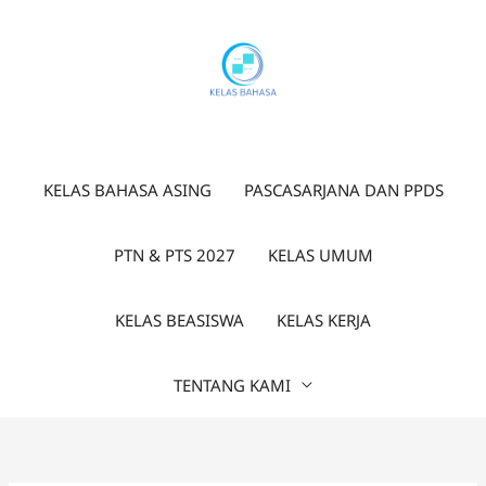
Lewati
ke
konten
KELAS BAHASA ASING
PASCASARJANA DAN PPDS
PTN & PTS 2027
KELAS UMUM
KELAS BEASISWA
KELAS KERJA
TENTANG KAMI