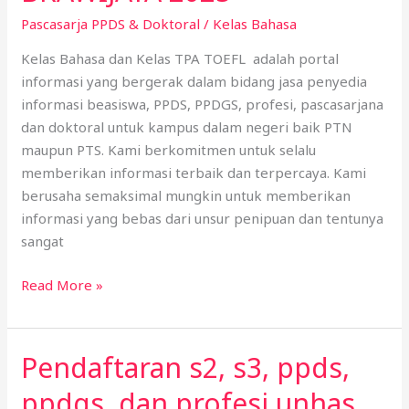
BRAWIJAYA
2025
Pascasarja PPDS & Doktoral
/
Kelas Bahasa
Kelas Bahasa dan Kelas TPA TOEFL adalah portal
informasi yang bergerak dalam bidang jasa penyedia
informasi beasiswa, PPDS, PPDGS, profesi, pascasarjana
dan doktoral untuk kampus dalam negeri baik PTN
maupun PTS. Kami berkomitmen untuk selalu
memberikan informasi terbaik dan terpercaya. Kami
berusaha semaksimal mungkin untuk memberikan
informasi yang bebas dari unsur penipuan dan tentunya
sangat
Read More »
Pendaftaran s2, s3, ppds,
Pendaftaran
s2,
ppdgs, dan profesi unhas
s3,