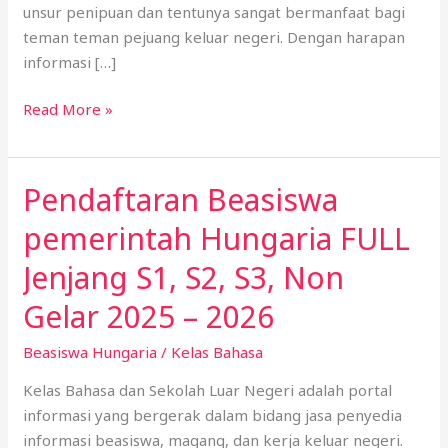
dibuka
unsur penipuan dan tentunya sangat bermanfaat bagi
teman teman pejuang keluar negeri. Dengan harapan
informasi […]
Read More »
Pendaftaran Beasiswa
Pendaftaran
Beasiswa
pemerintah Hungaria FULL
pemerintah
Hungaria
Jenjang S1, S2, S3, Non
FULL
Gelar 2025 – 2026
Jenjang
S1,
Beasiswa Hungaria
/
Kelas Bahasa
S2,
Kelas Bahasa dan Sekolah Luar Negeri adalah portal
S3,
informasi yang bergerak dalam bidang jasa penyedia
Non
informasi beasiswa, magang, dan kerja keluar negeri.
Gelar