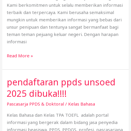
Kami berkomitmen untuk selalu memberikan informasi
2025
terbaik dan terpercaya. Kami berusaha semaksimal
–
mungkin untuk memberikan informasi yang bebas dari
2026
unsur penipuan dan tentunya sangat bermanfaat bagi
teman teman pejuang keluar negeri. Dengan harapan
informasi
Read More »
pendaftaran ppds unsoed
pendaftaran
ppds
2025 dibuka!!!!
unsoed
2025
Pascasarja PPDS & Doktoral
/
Kelas Bahasa
dibuka!!!!
Kelas Bahasa dan Kelas TPA TOEFL adalah portal
informasi yang bergerak dalam bidang jasa penyedia
informasi beasiswa, PPDS, PPDGS, profesi, pascasarjana