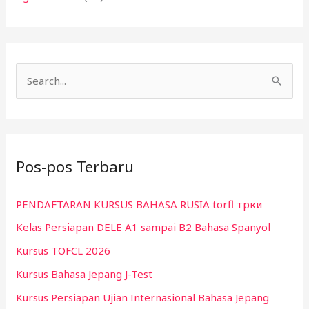
C
a
r
i
Pos-pos Terbaru
u
n
PENDAFTARAN KURSUS BAHASA RUSIA torfl трки
t
Kelas Persiapan DELE A1 sampai B2 Bahasa Spanyol
u
k
Kursus TOFCL 2026
:
Kursus Bahasa Jepang J-Test
Kursus Persiapan Ujian Internasional Bahasa Jepang