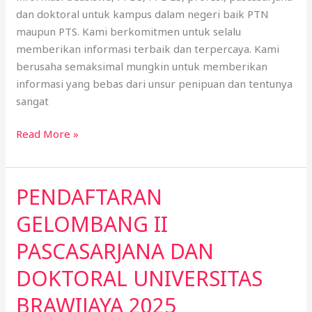
dan doktoral untuk kampus dalam negeri baik PTN
maupun PTS. Kami berkomitmen untuk selalu
memberikan informasi terbaik dan terpercaya. Kami
berusaha semaksimal mungkin untuk memberikan
informasi yang bebas dari unsur penipuan dan tentunya
sangat
Read More »
PENDAFTARAN
PENDAFTARAN
GELOMBANG
GELOMBANG II
II
PASCASARJANA
PASCASARJANA DAN
DAN
DOKTORAL UNIVERSITAS
DOKTORAL
UNIVERSITAS
BRAWIJAYA 2025