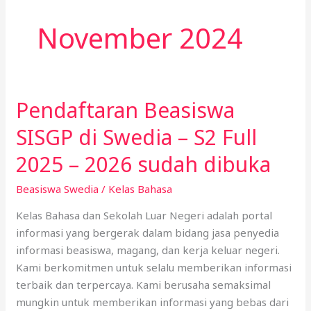
November 2024
Pendaftaran Beasiswa
Pendaftaran
Beasiswa
SISGP di Swedia – S2 Full
SISGP
di
2025 – 2026 sudah dibuka
Swedia
Beasiswa Swedia
/
Kelas Bahasa
–
S2
Kelas Bahasa dan Sekolah Luar Negeri adalah portal
Full
informasi yang bergerak dalam bidang jasa penyedia
2025
informasi beasiswa, magang, dan kerja keluar negeri.
–
Kami berkomitmen untuk selalu memberikan informasi
2026
terbaik dan terpercaya. Kami berusaha semaksimal
sudah
mungkin untuk memberikan informasi yang bebas dari