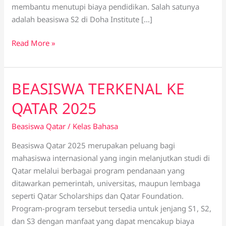
membantu menutupi biaya pendidikan. Salah satunya
adalah beasiswa S2 di Doha Institute […]
Read More »
BEASISWA TERKENAL KE
BEASISWA
TERKENAL
QATAR 2025
KE
QATAR
Beasiswa Qatar
/
Kelas Bahasa
2025
Beasiswa Qatar 2025 merupakan peluang bagi
mahasiswa internasional yang ingin melanjutkan studi di
Qatar melalui berbagai program pendanaan yang
ditawarkan pemerintah, universitas, maupun lembaga
seperti Qatar Scholarships dan Qatar Foundation.
Program-program tersebut tersedia untuk jenjang S1, S2,
dan S3 dengan manfaat yang dapat mencakup biaya