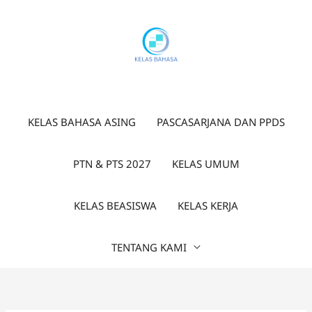
Lewati
ke
konten
KELAS BAHASA ASING
PASCASARJANA DAN PPDS
PTN & PTS 2027
KELAS UMUM
KELAS BEASISWA
KELAS KERJA
TENTANG KAMI