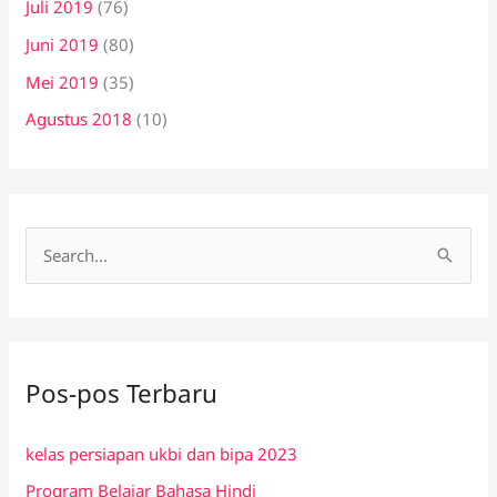
Juli 2019
(76)
Juni 2019
(80)
Mei 2019
(35)
Agustus 2018
(10)
C
a
r
i
Pos-pos Terbaru
u
n
kelas persiapan ukbi dan bipa 2023
t
Program Belajar Bahasa Hindi
u