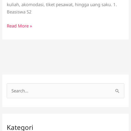
kuliah, akomodasi, tiket pesawat, hingga uang saku. 1.
Beasiswa S2
Read More »
C
a
r
i
Kategori
u