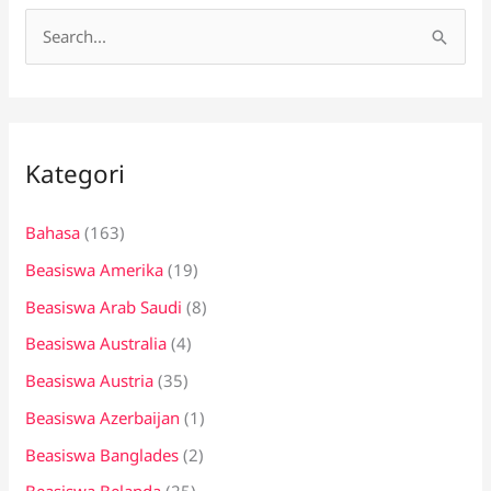
C
a
r
i
Kategori
u
n
Bahasa
(163)
t
Beasiswa Amerika
(19)
u
k
Beasiswa Arab Saudi
(8)
:
Beasiswa Australia
(4)
Beasiswa Austria
(35)
Beasiswa Azerbaijan
(1)
Beasiswa Banglades
(2)