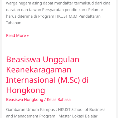
warga negara asing dapat mendaftar termaksud dari cina
daratan dan taiwan Persyaratan pendidikan : Pelamar
harus diterima di Program HKUST MIM Pendaftaran
Tahapan
Read More »
Beasiswa Unggulan
Beasiswa
Unggulan
Keanekaragaman
Keanekaragaman
Internasional
Internasional (M.Sc) di
(M.Sc)
Hongkong
di
Hongkong
Beasiswa Hongkong
/
Kelas Bahasa
Gambaran Umum Kampus : HKUST School of Business
and Management Program : Master Lokasi Belajar :