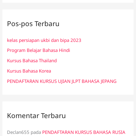
r
i
Pos-pos Terbaru
u
n
kelas persiapan ukbi dan bipa 2023
t
Program Belajar Bahasa Hindi
u
k
Kursus Bahasa Thailand
:
Kursus Bahasa Korea
PENDAFTARAN KURSUS UJIAN JLPT BAHASA JEPANG
Komentar Terbaru
Declan655
pada
PENDAFTARAN KURSUS BAHASA RUSIA