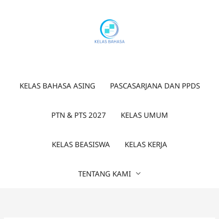
Lewati
ke
konten
KELAS BAHASA ASING
PASCASARJANA DAN PPDS
PTN & PTS 2027
KELAS UMUM
KELAS BEASISWA
KELAS KERJA
TENTANG KAMI