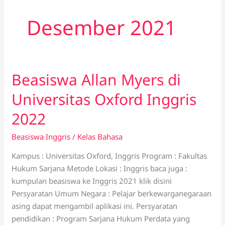
Desember 2021
Beasiswa Allan Myers di
Beasiswa
Allan
Universitas Oxford Inggris
Myers
di
2022
Universitas
Beasiswa Inggris
/
Kelas Bahasa
Oxford
Inggris
Kampus : Universitas Oxford, Inggris Program : Fakultas
2022
Hukum Sarjana Metode Lokasi : Inggris baca juga :
kumpulan beasiswa ke Inggris 2021 klik disini
Persyaratan Umum Negara : Pelajar berkewarganegaraan
asing dapat mengambil aplikasi ini. Persyaratan
pendidikan : Program Sarjana Hukum Perdata yang