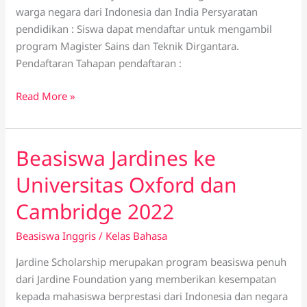
warga negara dari Indonesia dan India Persyaratan
2022
pendidikan : Siswa dapat mendaftar untuk mengambil
program Magister Sains dan Teknik Dirgantara.
Pendaftaran Tahapan pendaftaran :
Read More »
Beasiswa Jardines ke
Beasiswa
Jardines
Universitas Oxford dan
ke
Universitas
Cambridge 2022
Oxford
Beasiswa Inggris
/
Kelas Bahasa
dan
Cambridge
Jardine Scholarship merupakan program beasiswa penuh
2022
dari Jardine Foundation yang memberikan kesempatan
kepada mahasiswa berprestasi dari Indonesia dan negara