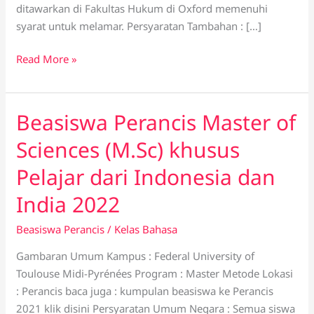
ditawarkan di Fakultas Hukum di Oxford memenuhi
syarat untuk melamar. Persyaratan Tambahan : […]
Read More »
Beasiswa Perancis Master of
Beasiswa
Perancis
Sciences (M.Sc) khusus
Master
of
Pelajar dari Indonesia dan
Sciences
India 2022
(M.Sc)
khusus
Beasiswa Perancis
/
Kelas Bahasa
Pelajar
Gambaran Umum Kampus : Federal University of
dari
Toulouse Midi-Pyrénées Program : Master Metode Lokasi
Indonesia
: Perancis baca juga : kumpulan beasiswa ke Perancis
dan
2021 klik disini Persyaratan Umum Negara : Semua siswa
India