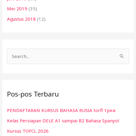
Mei 2019
(35)
Agustus 2018
(12)
C
a
r
i
Pos-pos Terbaru
u
n
PENDAFTARAN KURSUS BAHASA RUSIA torfl трки
t
Kelas Persiapan DELE A1 sampai B2 Bahasa Spanyol
u
k
Kursus TOFCL 2026