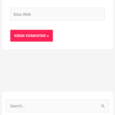
Situs
Web
C
a