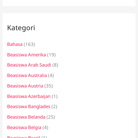
r
i
Kategori
u
n
Bahasa
(163)
t
Beasiswa Amerika
(19)
u
k
Beasiswa Arab Saudi
(8)
:
Beasiswa Australia
(4)
Beasiswa Austria
(35)
Beasiswa Azerbaijan
(1)
Beasiswa Banglades
(2)
Beasiswa Belanda
(25)
Beasiswa Belgia
(4)
Beasiswa Brazil
(1)