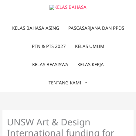
Lewati
ke
konten
KELAS BAHASA ASING
PASCASARJANA DAN PPDS
PTN & PTS 2027
KELAS UMUM
KELAS BEASISWA
KELAS KERJA
TENTANG KAMI
UNSW Art & Design
International funding for