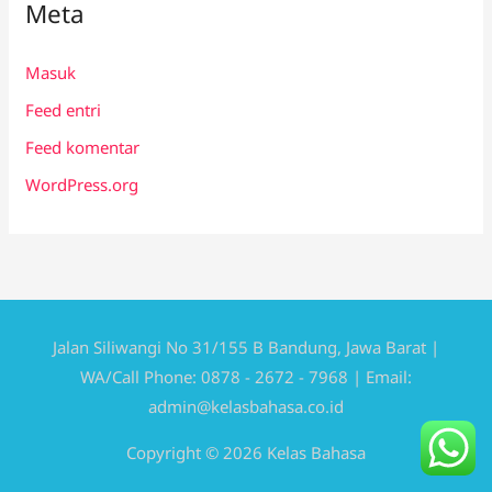
Meta
Masuk
Feed entri
Feed komentar
WordPress.org
Jalan Siliwangi No 31/155 B Bandung, Jawa Barat |
WA/Call Phone: 0878 - 2672 - 7968 | Email:
admin@kelasbahasa.co.id
Copyright © 2026 Kelas Bahasa