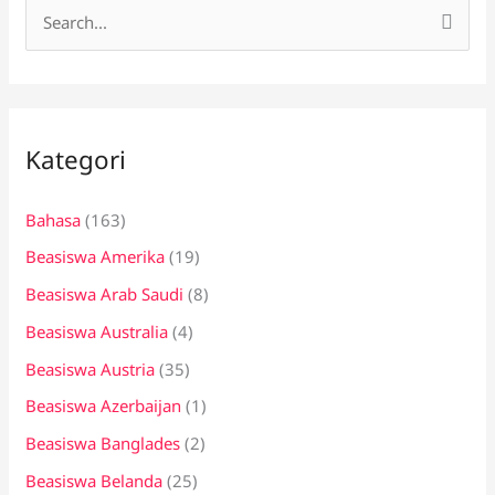
C
a
r
i
Kategori
u
n
Bahasa
(163)
t
Beasiswa Amerika
(19)
u
k
Beasiswa Arab Saudi
(8)
:
Beasiswa Australia
(4)
Beasiswa Austria
(35)
Beasiswa Azerbaijan
(1)
Beasiswa Banglades
(2)
Beasiswa Belanda
(25)