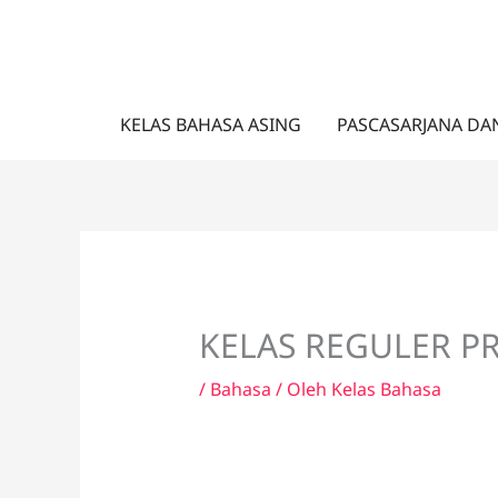
Lewati
ke
konten
KELAS BAHASA ASING
PASCASARJANA DA
KELAS REGULER P
/
Bahasa
/ Oleh
Kelas Bahasa