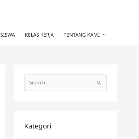
ASISWA
KELAS KERJA
TENTANG KAMI
C
a
r
i
u
Kategori
n