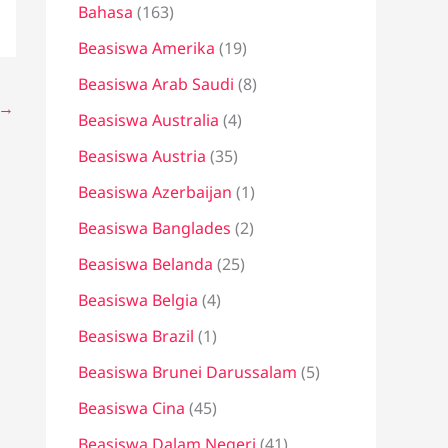
Bahasa
(163)
t
u
Beasiswa Amerika
(19)
k
Beasiswa Arab Saudi
(8)
→
:
Beasiswa Australia
(4)
Beasiswa Austria
(35)
Beasiswa Azerbaijan
(1)
Beasiswa Banglades
(2)
Beasiswa Belanda
(25)
Beasiswa Belgia
(4)
Beasiswa Brazil
(1)
Beasiswa Brunei Darussalam
(5)
Beasiswa Cina
(45)
Beasiswa Dalam Negeri
(41)