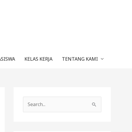
ASISWA
KELAS KERJA
TENTANG KAMI
C
a
r