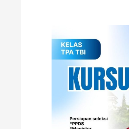
Kursus
TPA
Bappenas
UB
S2
dan
S3
–
Persiapan
Lulus
Seleksi
Pascasarjana