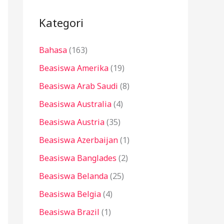
i
u
Kategori
n
Bahasa
(163)
t
u
Beasiswa Amerika
(19)
k
Beasiswa Arab Saudi
(8)
:
Beasiswa Australia
(4)
Beasiswa Austria
(35)
Beasiswa Azerbaijan
(1)
Beasiswa Banglades
(2)
Beasiswa Belanda
(25)
Beasiswa Belgia
(4)
Beasiswa Brazil
(1)