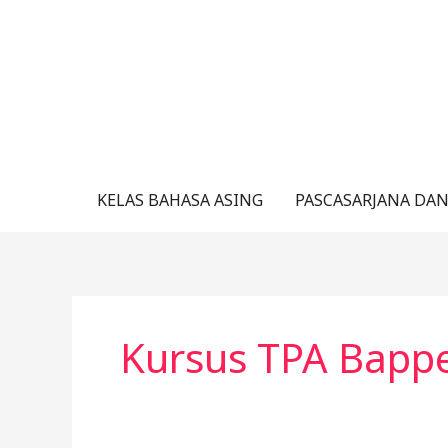
Lewati
ke
konten
KELAS BAHASA ASING
PASCASARJANA DAN
Kursus TPA Bapp