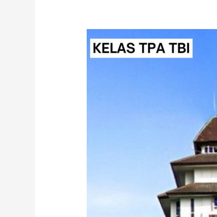
Kursus
TPA
Bappenas
UB
S2
dan
S3
–
Persiapan
Lulus
Seleksi
Pascasarjana
&
PPDS