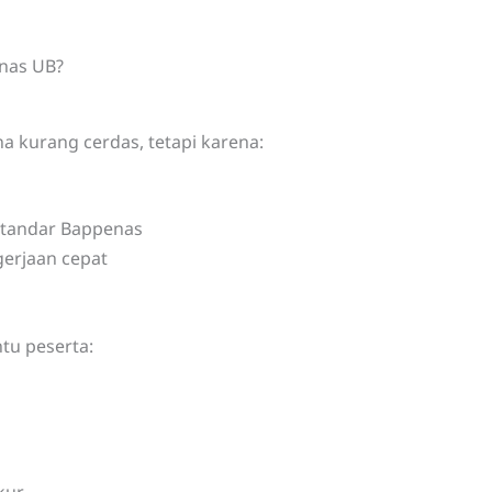
nas UB?
a kurang cerdas, tetapi karena:
 standar Bappenas
gerjaan cepat
u peserta:
b