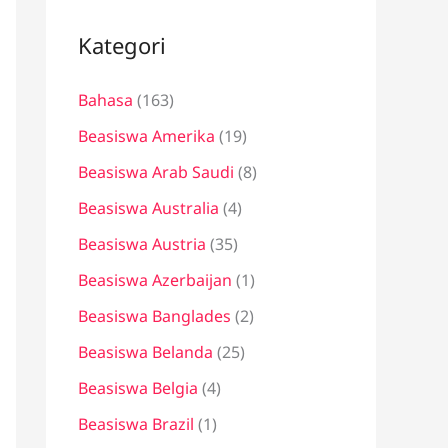
i
u
Kategori
n
Bahasa
(163)
t
u
Beasiswa Amerika
(19)
k
Beasiswa Arab Saudi
(8)
:
Beasiswa Australia
(4)
Beasiswa Austria
(35)
Beasiswa Azerbaijan
(1)
Beasiswa Banglades
(2)
Beasiswa Belanda
(25)
Beasiswa Belgia
(4)
Beasiswa Brazil
(1)