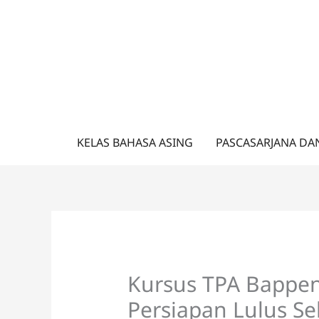
Lewati
ke
konten
KELAS BAHASA ASING
PASCASARJANA DA
Kursus TPA Bappen
Persiapan Lulus Se