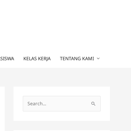
ASISWA
KELAS KERJA
TENTANG KAMI
C
a
r