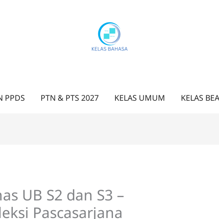
N PPDS
PTN & PTS 2027
KELAS UMUM
KELAS BE
as UB S2 dan S3 –
leksi Pascasarjana