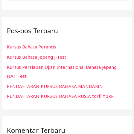
a
r
i
Pos-pos Terbaru
u
n
Kursus Bahasa Perancis
t
Kursus Bahasa Jepang J-Test
u
k
Kursus Persiapan Ujian Internasional Bahasa Jepang
:
NAT Test
PENDAFTARAN KURSUS BAHASA MANDARIN
PENDAFTARAN KURSUS BAHASA RUSIA torfl трки
Komentar Terbaru