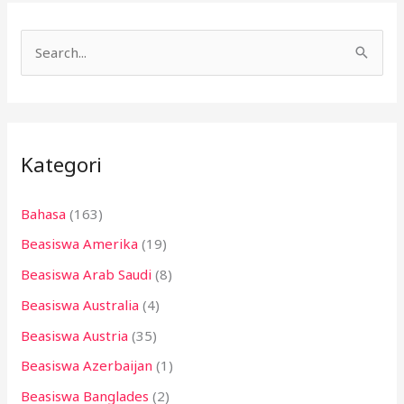
C
a
r
i
Kategori
u
n
Bahasa
(163)
t
Beasiswa Amerika
(19)
u
k
Beasiswa Arab Saudi
(8)
:
Beasiswa Australia
(4)
Beasiswa Austria
(35)
Beasiswa Azerbaijan
(1)
Beasiswa Banglades
(2)