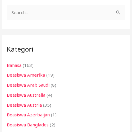
C
a
r
i
Kategori
u
n
Bahasa
(163)
t
Beasiswa Amerika
(19)
u
k
Beasiswa Arab Saudi
(8)
:
Beasiswa Australia
(4)
Beasiswa Austria
(35)
Beasiswa Azerbaijan
(1)
Beasiswa Banglades
(2)