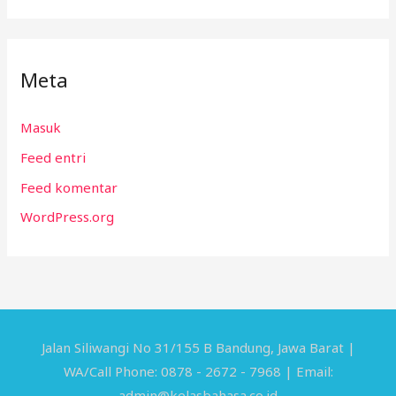
Meta
Masuk
Feed entri
Feed komentar
WordPress.org
Jalan Siliwangi No 31/155 B Bandung, Jawa Barat |
WA/Call Phone: 0878 - 2672 - 7968 | Email:
admin@kelasbahasa.co.id