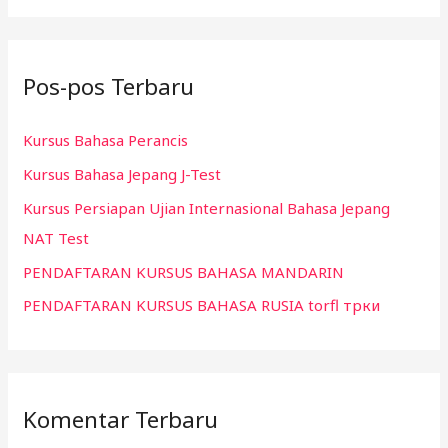
r
i
Pos-pos Terbaru
u
n
Kursus Bahasa Perancis
t
Kursus Bahasa Jepang J-Test
u
k
Kursus Persiapan Ujian Internasional Bahasa Jepang
:
NAT Test
PENDAFTARAN KURSUS BAHASA MANDARIN
PENDAFTARAN KURSUS BAHASA RUSIA torfl трки
Komentar Terbaru