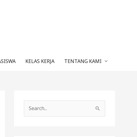
ASISWA
KELAS KERJA
TENTANG KAMI
C
a
r