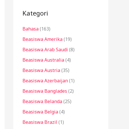
i
u
Kategori
n
Bahasa
(163)
t
u
Beasiswa Amerika
(19)
k
Beasiswa Arab Saudi
(8)
:
Beasiswa Australia
(4)
Beasiswa Austria
(35)
Beasiswa Azerbaijan
(1)
Beasiswa Banglades
(2)
Beasiswa Belanda
(25)
Beasiswa Belgia
(4)
Beasiswa Brazil
(1)