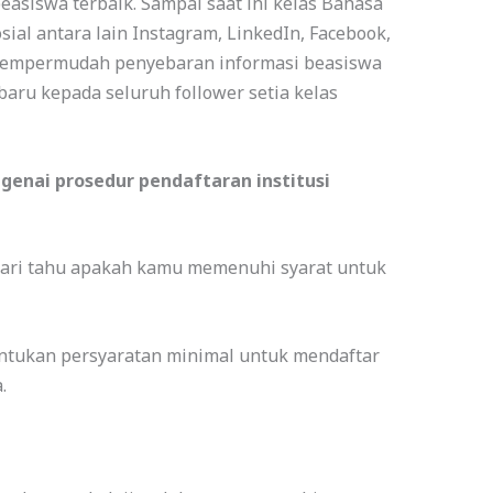
beasiswa terbaik. Sampai saat ini kelas Bahasa
al antara lain Instagram, LinkedIn, Facebook,
mempermudah penyebaran informasi beasiswa
aru kepada seluruh follower setia kelas
genai prosedur pendaftaran institusi
cari tahu apakah kamu memenuhi syarat untuk
entukan persyaratan minimal untuk mendaftar
a.