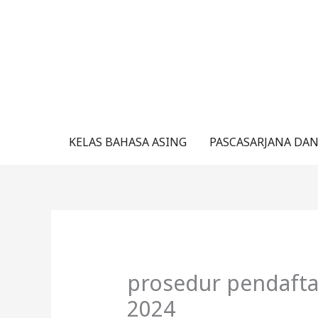
Lewati
ke
konten
KELAS BAHASA ASING
PASCASARJANA DAN
prosedur pendafta
2024