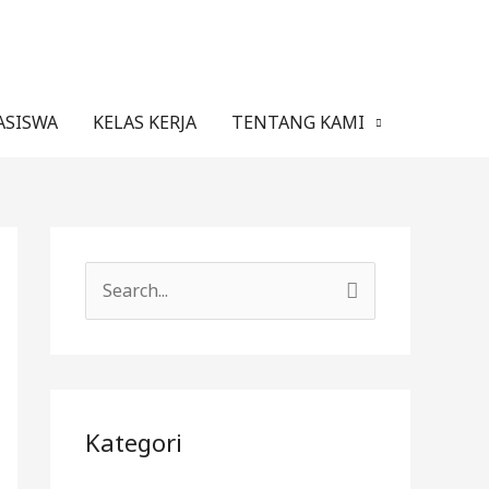
ASISWA
KELAS KERJA
TENTANG KAMI
C
a
r
i
u
Kategori
n