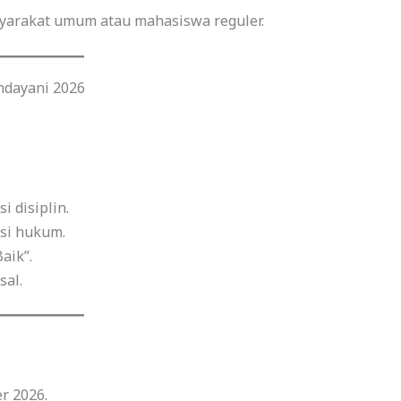
syarakat umum atau mahasiswa reguler.
ndayani 2026
i disiplin.
si hukum.
aik”.
sal.
r 2026.