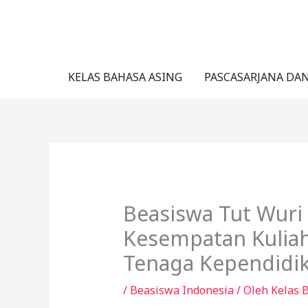
Lewati
ke
konten
KELAS BAHASA ASING
PASCASARJANA DA
Beasiswa Tut Wuri
Kesempatan Kuliah 
Tenaga Kependidi
/
Beasiswa Indonesia
/ Oleh
Kelas 