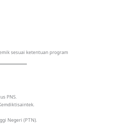
emik sesuai ketentuan program
tus PNS.
Kemdiktisaintek.
gi Negeri (PTN).