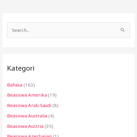
C
a
r
i
Kategori
u
n
Bahasa
(163)
t
Beasiswa Amerika
(19)
u
k
Beasiswa Arab Saudi
(8)
:
Beasiswa Australia
(4)
Beasiswa Austria
(35)
Beasiswa Azerbaijan
(1)