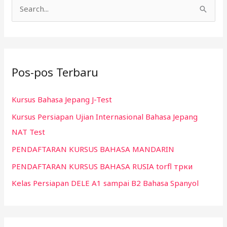
C
a
r
i
Pos-pos Terbaru
u
n
Kursus Bahasa Jepang J-Test
t
Kursus Persiapan Ujian Internasional Bahasa Jepang
u
NAT Test
k
:
PENDAFTARAN KURSUS BAHASA MANDARIN
PENDAFTARAN KURSUS BAHASA RUSIA torfl трки
Kelas Persiapan DELE A1 sampai B2 Bahasa Spanyol