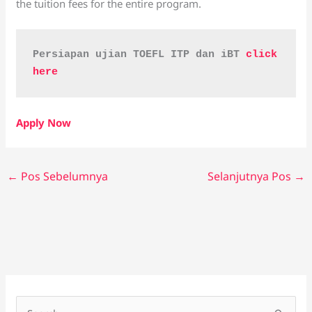
the tuition fees for the entire program.
Persiapan ujian TOEFL ITP dan iBT 
click 
here
Apply Now
←
Pos Sebelumnya
Selanjutnya Pos
→