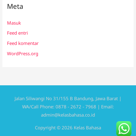
Meta
Masuk
Feed entri
Feed komentar
WordPress.org
Jalan Siliwangi No 31/155 B Bandung, Jawa Barat |
WA/Call Phone: 0878 - 2672 - 7968 | Email:
admin@kelasbahasa.co.id
Copyright © 2026 Kelas Bahasa