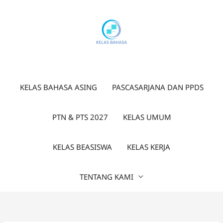
Lewati
ke
konten
KELAS BAHASA ASING
PASCASARJANA DAN PPDS
PTN & PTS 2027
KELAS UMUM
KELAS BEASISWA
KELAS KERJA
TENTANG KAMI