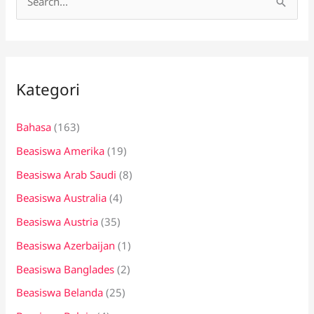
C
a
r
i
Kategori
u
n
Bahasa
(163)
t
Beasiswa Amerika
(19)
u
k
Beasiswa Arab Saudi
(8)
:
Beasiswa Australia
(4)
Beasiswa Austria
(35)
Beasiswa Azerbaijan
(1)
Beasiswa Banglades
(2)
Beasiswa Belanda
(25)