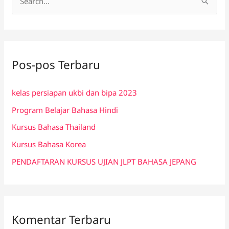
C
a
r
i
Pos-pos Terbaru
u
n
kelas persiapan ukbi dan bipa 2023
t
Program Belajar Bahasa Hindi
u
k
Kursus Bahasa Thailand
:
Kursus Bahasa Korea
PENDAFTARAN KURSUS UJIAN JLPT BAHASA JEPANG
Komentar Terbaru