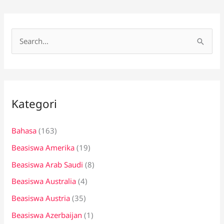
C
a
r
i
Kategori
u
n
Bahasa
(163)
t
Beasiswa Amerika
(19)
u
k
Beasiswa Arab Saudi
(8)
:
Beasiswa Australia
(4)
Beasiswa Austria
(35)
Beasiswa Azerbaijan
(1)