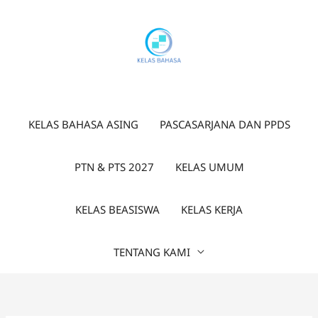
Lewati
ke
konten
KELAS BAHASA ASING
PASCASARJANA DAN PPDS
PTN & PTS 2027
KELAS UMUM
KELAS BEASISWA
KELAS KERJA
TENTANG KAMI