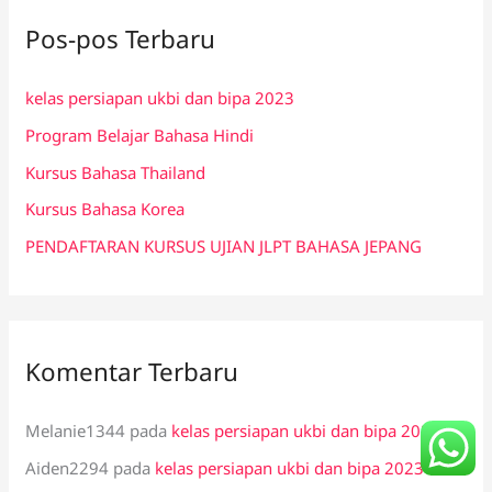
i
Pos-pos Terbaru
u
n
kelas persiapan ukbi dan bipa 2023
t
Program Belajar Bahasa Hindi
u
k
Kursus Bahasa Thailand
:
Kursus Bahasa Korea
PENDAFTARAN KURSUS UJIAN JLPT BAHASA JEPANG
Komentar Terbaru
Melanie1344
pada
kelas persiapan ukbi dan bipa 2023
Aiden2294
pada
kelas persiapan ukbi dan bipa 2023