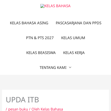
Lewati
ke
konten
KELAS BAHASA ASING
PASCASARJANA DAN PPDS
PTN & PTS 2027
KELAS UMUM
KELAS BEASISWA
KELAS KERJA
TENTANG KAMI
UPDA ITB
/
pesan buku
/ Oleh
Kelas Bahasa