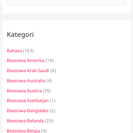
a
r
i
Kategori
u
n
Bahasa
(163)
t
Beasiswa Amerika
(19)
u
k
Beasiswa Arab Saudi
(8)
:
Beasiswa Australia
(4)
Beasiswa Austria
(35)
Beasiswa Azerbaijan
(1)
Beasiswa Banglades
(2)
Beasiswa Belanda
(25)
Beasiswa Belgia
(4)