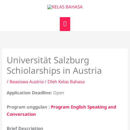
Lewati
MENU
ke
UTAMA
konten
Universität Salzburg
Schiolarships in Austria
/
Beasiswa Austria
/ Oleh
Kelas Bahasa
Application Deadline:
Open
Program unggulan :
Program English Speaking and
Conversation
Brief Description