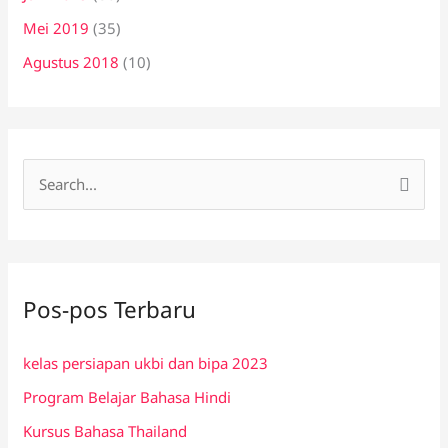
Mei 2019
(35)
Agustus 2018
(10)
C
a
r
i
Pos-pos Terbaru
u
n
kelas persiapan ukbi dan bipa 2023
t
Program Belajar Bahasa Hindi
u
k
Kursus Bahasa Thailand