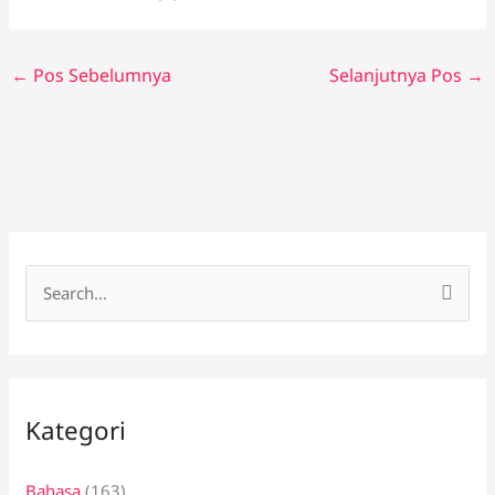
←
Pos Sebelumnya
Selanjutnya Pos
→
C
a
r
i
Kategori
u
n
Bahasa
(163)