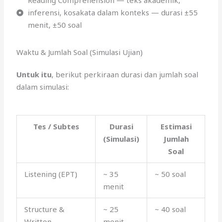
Reading Comprehension — teks akademik,
inferensi, kosakata dalam konteks — durasi ±55
menit, ±50 soal
Waktu & Jumlah Soal (Simulasi Ujian)
Untuk itu
, berikut perkiraan durasi dan jumlah soal
dalam simulasi:
Tes / Subtes
Durasi
Estimasi
(Simulasi)
Jumlah
Soal
Listening (EPT)
~ 35
~ 50 soal
menit
Structure &
~ 25
~ 40 soal
Written
menit