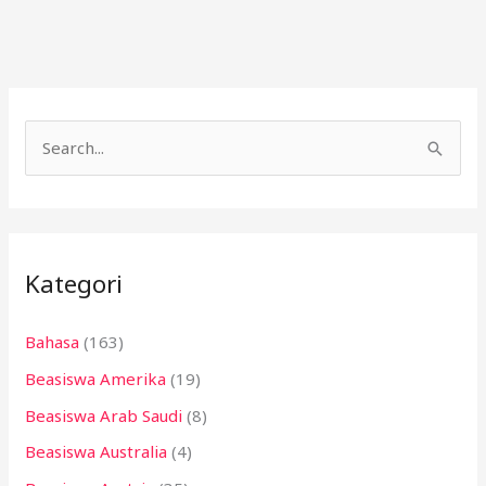
C
a
r
i
Kategori
u
n
Bahasa
(163)
t
Beasiswa Amerika
(19)
u
k
Beasiswa Arab Saudi
(8)
:
Beasiswa Australia
(4)