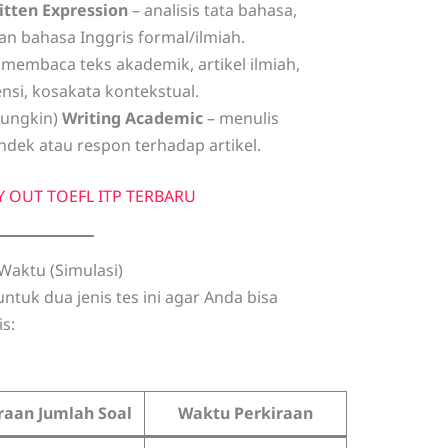
itten Expression
– analisis tata bahasa,
an bahasa Inggris formal/ilmiah.
 membaca teks akademik, artikel ilmiah,
nsi, kosakata kontekstual.
mungkin)
Writing Academic
– menulis
endek atau respon terhadap artikel.
 OUT TOEFL ITP TERBARU
 Waktu (Simulasi)
ntuk dua jenis tes ini agar Anda bisa
s:
raan Jumlah Soal
Waktu Perkiraan