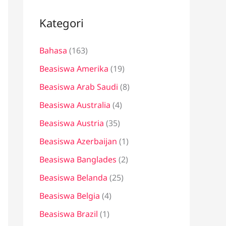
i
u
Kategori
n
Bahasa
(163)
t
u
Beasiswa Amerika
(19)
k
Beasiswa Arab Saudi
(8)
:
Beasiswa Australia
(4)
Beasiswa Austria
(35)
Beasiswa Azerbaijan
(1)
Beasiswa Banglades
(2)
Beasiswa Belanda
(25)
Beasiswa Belgia
(4)
Beasiswa Brazil
(1)