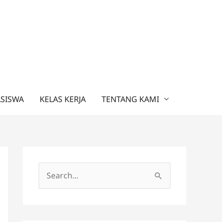
ASISWA
KELAS KERJA
TENTANG KAMI
C
a
r