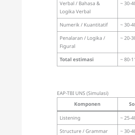
Verbal / Bahasa &
~ 30-4
Logika Verbal
Numerik / Kuantitatif
~ 30-4
Penalaran / Logika /
~ 20-3
Figural
Total estimasi
~ 80-1
EAP-TBI UNS (Simulasi)
Komponen
So
Listening
~ 25-4
Structure / Grammar
~ 30-4