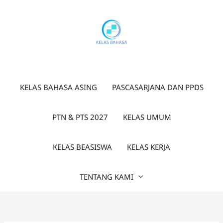
Lewati
ke
konten
KELAS BAHASA ASING
PASCASARJANA DAN PPDS
PTN & PTS 2027
KELAS UMUM
KELAS BEASISWA
KELAS KERJA
TENTANG KAMI