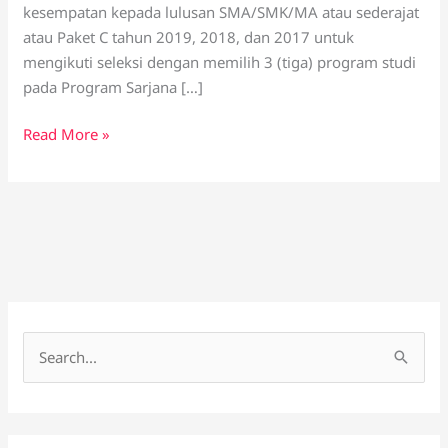
2023
kesempatan kepada lulusan SMA/SMK/MA atau sederajat
atau Paket C tahun 2019, 2018, dan 2017 untuk
mengikuti seleksi dengan memilih 3 (tiga) program studi
pada Program Sarjana […]
Read More »
C
a
r