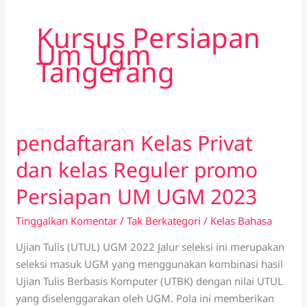
Kursus Persiapan
Um Ugm
Tangerang
pendaftaran Kelas Privat
pendaftaran
Kelas
dan kelas Reguler promo
Privat
dan
Persiapan UM UGM 2023
kelas
Tinggalkan Komentar
/
Tak Berkategori
/
Kelas Bahasa
Reguler
promo
Ujian Tulis (UTUL) UGM 2022 Jalur seleksi ini merupakan
Persiapan
seleksi masuk UGM yang menggunakan kombinasi hasil
UM
Ujian Tulis Berbasis Komputer (UTBK) dengan nilai UTUL
UGM
yang diselenggarakan oleh UGM. Pola ini memberikan