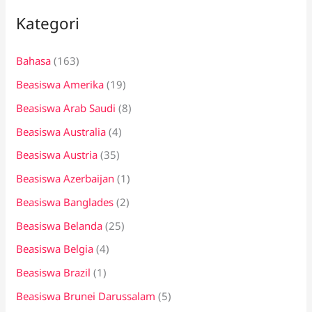
i
Kategori
u
n
Bahasa
(163)
t
Beasiswa Amerika
(19)
u
k
Beasiswa Arab Saudi
(8)
:
Beasiswa Australia
(4)
Beasiswa Austria
(35)
Beasiswa Azerbaijan
(1)
Beasiswa Banglades
(2)
Beasiswa Belanda
(25)
Beasiswa Belgia
(4)
Beasiswa Brazil
(1)
Beasiswa Brunei Darussalam
(5)