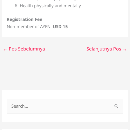
Health physically and mentally
Registration Fee
Non-member of AYFN:
USD 15
←
Pos Sebelumnya
Selanjutnya Pos
→
C
a
r