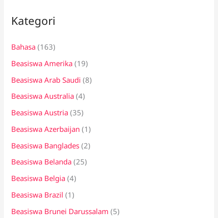
i
Kategori
u
n
Bahasa
(163)
t
Beasiswa Amerika
(19)
u
k
Beasiswa Arab Saudi
(8)
:
Beasiswa Australia
(4)
Beasiswa Austria
(35)
Beasiswa Azerbaijan
(1)
Beasiswa Banglades
(2)
Beasiswa Belanda
(25)
Beasiswa Belgia
(4)
Beasiswa Brazil
(1)
Beasiswa Brunei Darussalam
(5)