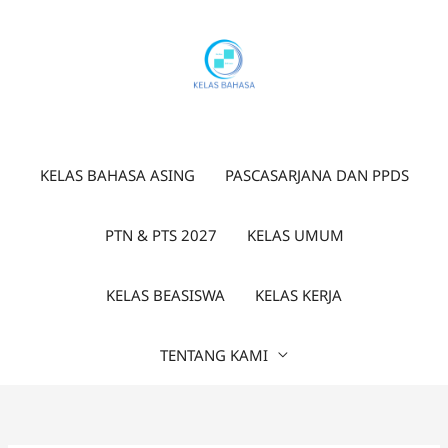
Lewati
ke
konten
KELAS BAHASA ASING
PASCASARJANA DAN PPDS
PTN & PTS 2027
KELAS UMUM
KELAS BEASISWA
KELAS KERJA
TENTANG KAMI