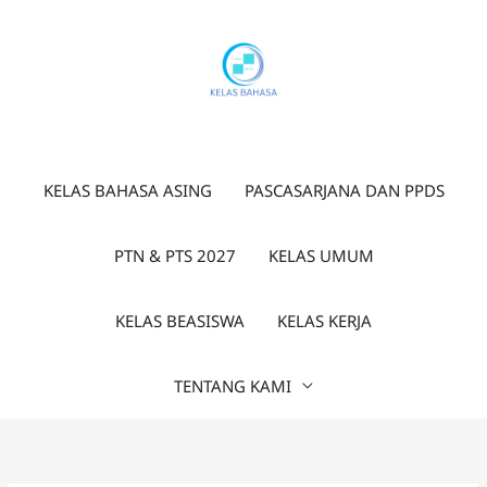
Lewati
ke
konten
KELAS BAHASA ASING
PASCASARJANA DAN PPDS
PTN & PTS 2027
KELAS UMUM
KELAS BEASISWA
KELAS KERJA
TENTANG KAMI