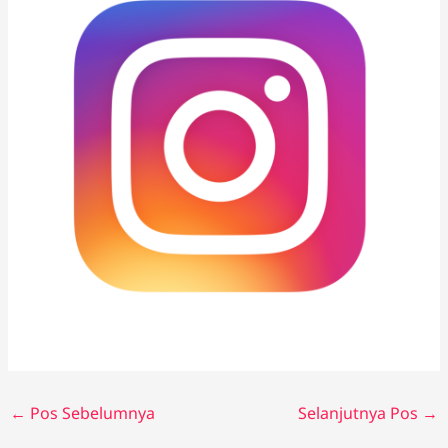
←
Pos Sebelumnya
Selanjutnya Pos
→