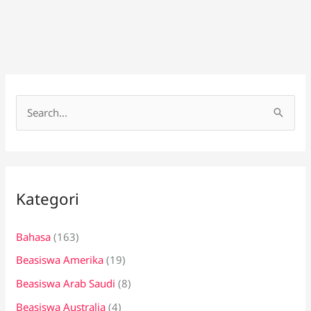
C
a
r
i
Kategori
u
n
Bahasa
(163)
t
Beasiswa Amerika
(19)
u
k
Beasiswa Arab Saudi
(8)
:
Beasiswa Australia
(4)