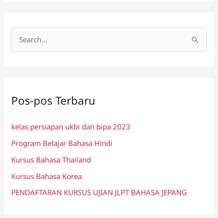
C
a
r
i
Pos-pos Terbaru
u
n
kelas persiapan ukbi dan bipa 2023
t
Program Belajar Bahasa Hindi
u
k
Kursus Bahasa Thailand
:
Kursus Bahasa Korea
PENDAFTARAN KURSUS UJIAN JLPT BAHASA JEPANG