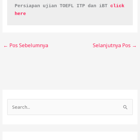
Persiapan ujian TOEFL ITP dan iBT 
click 
here
←
Pos Sebelumnya
Selanjutnya Pos
→
C
a
r
i