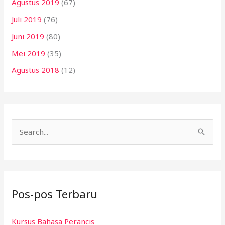
Agustus 2019
(67)
Juli 2019
(76)
Juni 2019
(80)
Mei 2019
(35)
Agustus 2018
(12)
C
a
r
i
Pos-pos Terbaru
u
n
Kursus Bahasa Perancis
t