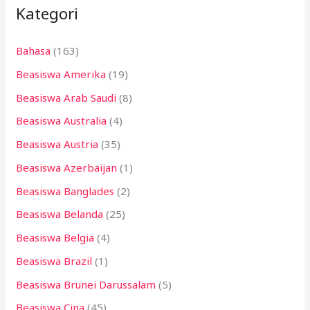
Kategori
u
n
Bahasa
(163)
t
Beasiswa Amerika
(19)
u
k
Beasiswa Arab Saudi
(8)
:
Beasiswa Australia
(4)
Beasiswa Austria
(35)
Beasiswa Azerbaijan
(1)
Beasiswa Banglades
(2)
Beasiswa Belanda
(25)
Beasiswa Belgia
(4)
Beasiswa Brazil
(1)
Beasiswa Brunei Darussalam
(5)
Beasiswa Cina
(45)