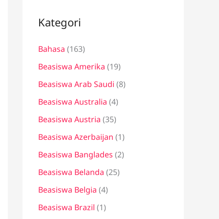
i
u
Kategori
n
Bahasa
(163)
t
u
Beasiswa Amerika
(19)
k
Beasiswa Arab Saudi
(8)
:
Beasiswa Australia
(4)
Beasiswa Austria
(35)
Beasiswa Azerbaijan
(1)
Beasiswa Banglades
(2)
Beasiswa Belanda
(25)
Beasiswa Belgia
(4)
Beasiswa Brazil
(1)