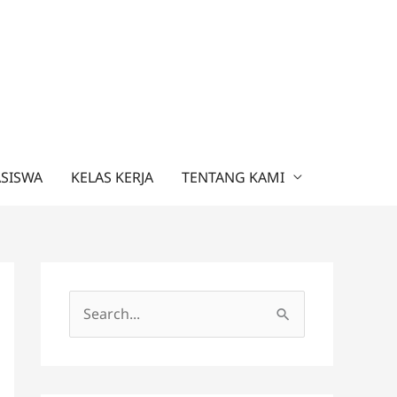
ASISWA
KELAS KERJA
TENTANG KAMI
C
a
r