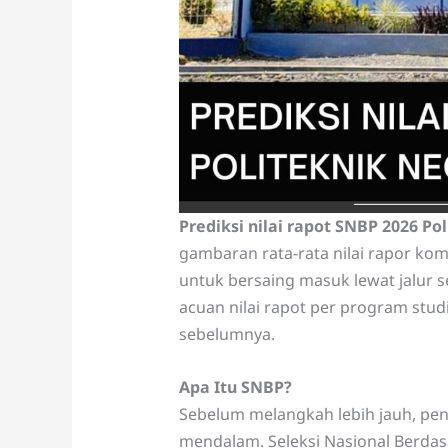
Prediksi nilai rapot SNBP 2026 Po
gambaran rata-rata nilai rapor ko
untuk bersaing masuk lewat jalur s
acuan nilai rapot per program stud
sebelumnya.
Apa Itu SNBP?
Sebelum melangkah lebih jauh, pe
mendalam. Seleksi Nasional Berdasa