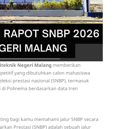
liteknik Negeri
Malang
memberikan
mpetitif yang dibutuhkan calon mahasiswa
eleksi prestasi nasional (SNBP), termasuk
i di Polinema berdasarkan data tren
nting bagi kamu memahami jalur SNBP secara
rkan Prestasi (SNBP) adalah sebuah jalur