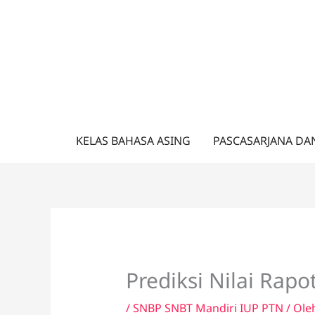
Lewati
ke
konten
KELAS BAHASA ASING
PASCASARJANA DA
Prediksi Nilai Ra
/
SNBP SNBT Mandiri IUP PTN
/ Ole