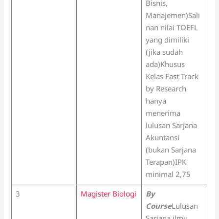
Bisnis,
Manajemen)Sali
nan nilai TOEFL
yang dimiliki
(jika sudah
ada)Khusus
Kelas Fast Track
by Research
hanya
menerima
lulusan Sarjana
Akuntansi
(bukan Sarjana
Terapan)IPK
minimal 2,75
3
Magister Biologi
By
Course
Lulusan
Sarjana ilmu