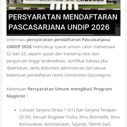
Informasi
persyaratan pendaftaran Pascasarjana
UNDIP 2026
mencakup syarat umum calon mahasiswa
S2 dan S3, seperti ijazah dan transkrip nilai dari
perguruan tinggi terakreditasi, sertifikat bahasa jika
diperlukan, serta dokumen administrasi lain sesuai
ketentuan pendaftaran resmi Universitas Diponegoro
Ketentuan
Persyaratan Umum mengikuti Program
Magister :
Lulusan Sarjana Strata 1 (S1) dan Sarjana Terapan
(D-IV), kecuali Magister Fisika, Ilmu Biomedik, Ilmu
Komunikasi, Kenotariatan, Sejarah, Teknik Sipil,