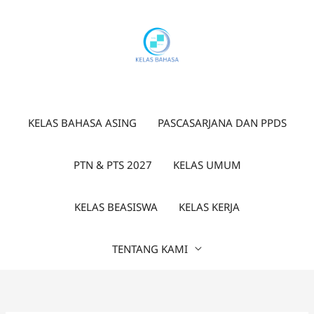
Lewati
ke
konten
KELAS BAHASA ASING
PASCASARJANA DAN PPDS
PTN & PTS 2027
KELAS UMUM
KELAS BEASISWA
KELAS KERJA
TENTANG KAMI