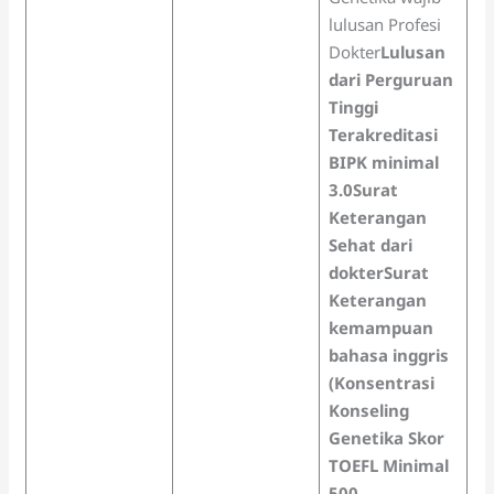
lulusan Profesi
Dokter
Lulusan
dari Perguruan
Tinggi
Terakreditasi
B
IPK minimal
3.0
Surat
Keterangan
Sehat dari
dokter
Surat
Keterangan
kemampuan
bahasa inggris
(Konsentrasi
Konseling
Genetika Skor
TOEFL Minimal
500