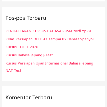
r
i
Pos-pos Terbaru
u
n
PENDAFTARAN KURSUS BAHASA RUSIA torfl трки
t
Kelas Persiapan DELE A1 sampai B2 Bahasa Spanyol
u
k
Kursus TOFCL 2026
:
Kursus Bahasa Jepang J-Test
Kursus Persiapan Ujian Internasional Bahasa Jepang
NAT Test
Komentar Terbaru