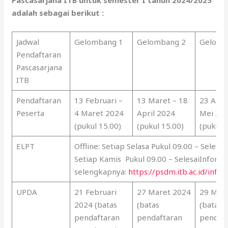
Pascasarjana ITB untuk semester I tahun 2024/2025
adalah sebagai berikut :
Jadwal
Gelombang 1
Gelombang 2
Gelomb
Pendaftaran
Pascasarjana
ITB
Pendaftaran
13 Februari –
13 Maret – 18
23 April
Peserta
4 Maret 2024
April 2024
Mei 20
(pukul 15.00)
(pukul 15.00)
(pukul 
ELPT
Offline: Setiap Selasa Pukul 09.00 – Selesa
Setiap Kamis Pukul 09.00 – SelesaiInforma
selengkapnya:
https://psdm.itb.ac.id/infor
UPDA
21 Februari
27 Maret 2024
29 Mei
2024 (batas
(batas
(batas
pendaftaran
pendaftaran
pendaf