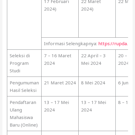
17 Februari
22 Maret
22 Mei 
2024)
2024)
Informasi Selengkapnya:
https://rupda.itb.
Seleksi di
7 – 16 Maret
22 April – 3
20 – 31
Program
2024
Mei 2024
2024
Studi
Pengumuman
21 Maret 2024
8 Mei 2024
6 Juni 
Hasil Seleksi
Pendaftaran
13 – 17 Mei
13 – 17 Mei
8 – 12 J
Ulang
2024
2024
Mahasiswa
Baru (Online)