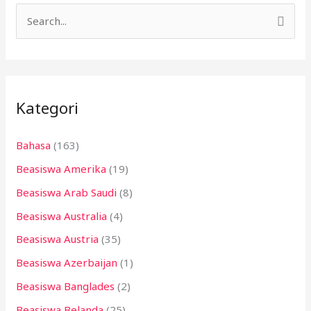
C
a
r
i
Kategori
u
n
Bahasa
(163)
t
Beasiswa Amerika
(19)
u
k
Beasiswa Arab Saudi
(8)
:
Beasiswa Australia
(4)
Beasiswa Austria
(35)
Beasiswa Azerbaijan
(1)
Beasiswa Banglades
(2)
Beasiswa Belanda
(25)