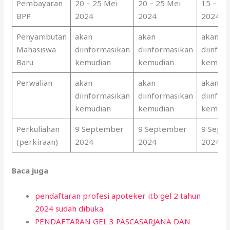
Pembayaran
20 – 25 Mei
20 – 25 Mei
15 – 20 
BPP
2024
2024
2024
Penyambutan
akan
akan
akan
Mahasiswa
diinformasikan
diinformasikan
diinfor
Baru
kemudian
kemudian
kemudi
Perwalian
akan
akan
akan
diinformasikan
diinformasikan
diinfor
kemudian
kemudian
kemudi
Perkuliahan
9 September
9 September
9 Sept
(perkiraan)
2024
2024
2024
Baca juga
pendaftaran profesi apoteker itb gel 2 tahun
2024 sudah dibuka
PENDAFTARAN GEL 3 PASCASARJANA DAN