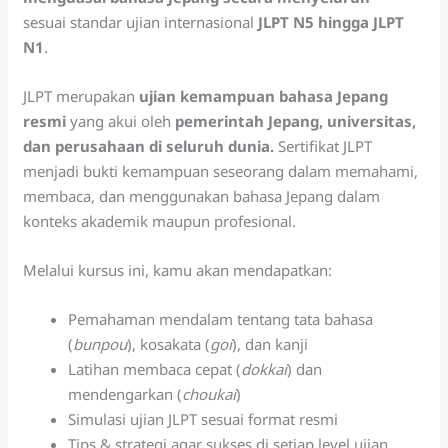
sesuai standar ujian internasional
JLPT N5 hingga JLPT
N1
.
JLPT merupakan
ujian kemampuan bahasa Jepang
resmi
yang akui oleh
pemerintah Jepang, universitas,
dan perusahaan di seluruh dunia.
Sertifikat JLPT
menjadi bukti kemampuan seseorang dalam memahami,
membaca, dan menggunakan bahasa Jepang dalam
konteks akademik maupun profesional.
Melalui kursus ini, kamu akan mendapatkan:
Pemahaman mendalam tentang tata bahasa
(
bunpou
), kosakata (
goi
), dan kanji
Latihan membaca cepat (
dokkai
) dan
mendengarkan (
choukai
)
Simulasi ujian JLPT sesuai format resmi
Tips & strategi agar sukses di setiap level ujian