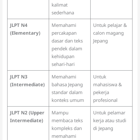
kalimat
sederhana
JLPT N4
Memahami
Untuk pelajar &
(Elementary)
percakapan
calon magang
dasar dan teks
Jepang
pendek dalam
kehidupan
sehari-hari
JLPT N3
Memahami
Untuk
(Intermediate)
bahasa Jepang
mahasiswa &
standar dalam
pekerja
konteks umum
profesional
JLPT N2 (Upper
Mampu
Untuk pelamar
Intermediate)
membaca teks
kerja atau studi
kompleks dan
di Jepang
memahami