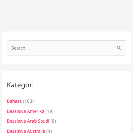
C
a
r
i
Kategori
u
n
Bahasa
(163)
t
Beasiswa Amerika
(19)
u
k
Beasiswa Arab Saudi
(8)
:
Beasiswa Australia
(4)