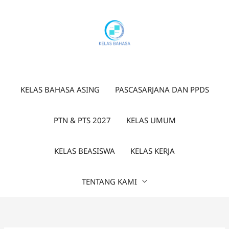
Lewati
ke
konten
KELAS BAHASA ASING
PASCASARJANA DAN PPDS
PTN & PTS 2027
KELAS UMUM
KELAS BEASISWA
KELAS KERJA
TENTANG KAMI