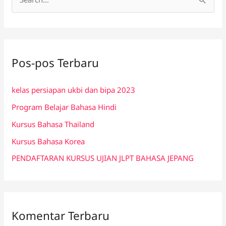
C
a
r
i
Pos-pos Terbaru
u
n
kelas persiapan ukbi dan bipa 2023
t
Program Belajar Bahasa Hindi
u
k
Kursus Bahasa Thailand
:
Kursus Bahasa Korea
PENDAFTARAN KURSUS UJIAN JLPT BAHASA JEPANG
Komentar Terbaru