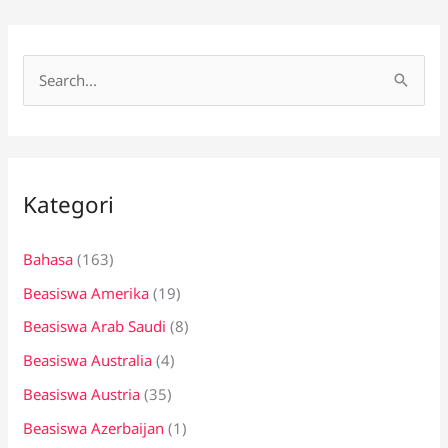
C
a
r
i
Kategori
u
n
Bahasa
(163)
t
Beasiswa Amerika
(19)
u
k
Beasiswa Arab Saudi
(8)
:
Beasiswa Australia
(4)
Beasiswa Austria
(35)
Beasiswa Azerbaijan
(1)