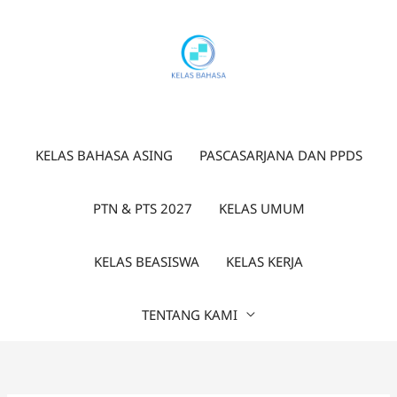
Lewati
ke
konten
KELAS BAHASA ASING
PASCASARJANA DAN PPDS
PTN & PTS 2027
KELAS UMUM
KELAS BEASISWA
KELAS KERJA
TENTANG KAMI