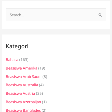
C
a
r
i
Kategori
u
n
Bahasa
(163)
t
Beasiswa Amerika
(19)
u
k
Beasiswa Arab Saudi
(8)
:
Beasiswa Australia
(4)
Beasiswa Austria
(35)
Beasiswa Azerbaijan
(1)
Beasiswa Banglades
(2)