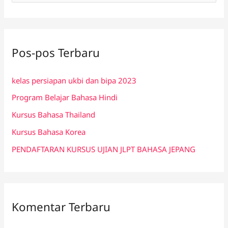
a
r
i
Pos-pos Terbaru
u
n
kelas persiapan ukbi dan bipa 2023
t
Program Belajar Bahasa Hindi
u
k
Kursus Bahasa Thailand
:
Kursus Bahasa Korea
PENDAFTARAN KURSUS UJIAN JLPT BAHASA JEPANG
Komentar Terbaru