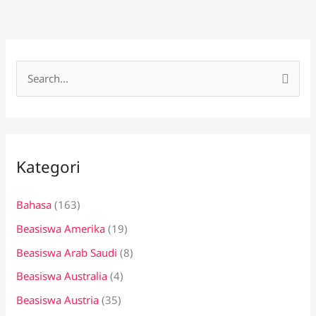
C
a
r
i
Kategori
u
n
Bahasa
(163)
t
Beasiswa Amerika
(19)
u
k
Beasiswa Arab Saudi
(8)
:
Beasiswa Australia
(4)
Beasiswa Austria
(35)