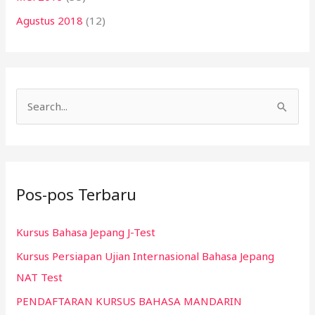
Agustus 2018
(12)
C
a
r
i
Pos-pos Terbaru
u
n
Kursus Bahasa Jepang J-Test
t
Kursus Persiapan Ujian Internasional Bahasa Jepang
u
NAT Test
k
:
PENDAFTARAN KURSUS BAHASA MANDARIN