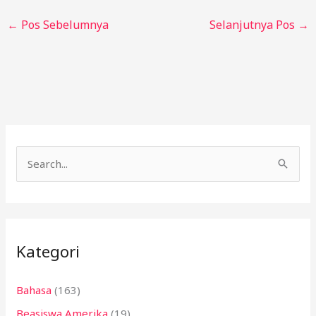
←
Pos Sebelumnya
Selanjutnya Pos
→
C
a
r
i
Kategori
u
n
Bahasa
(163)
t
Beasiswa Amerika
(19)
u