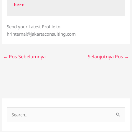
here
Send your Latest Profile to
hrinternal@jakartaconsulting.com
←
Pos Sebelumnya
Selanjutnya Pos
→
C
a