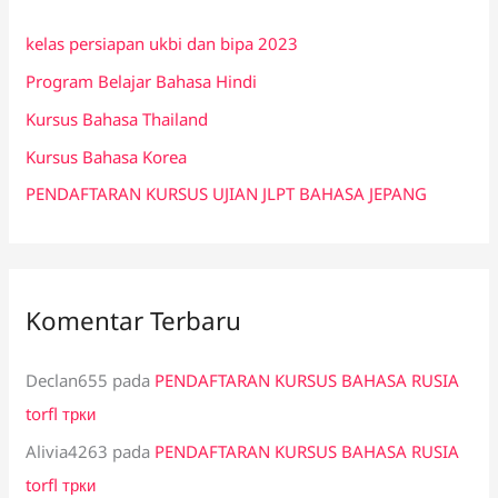
n
kelas persiapan ukbi dan bipa 2023
t
Program Belajar Bahasa Hindi
u
k
Kursus Bahasa Thailand
:
Kursus Bahasa Korea
PENDAFTARAN KURSUS UJIAN JLPT BAHASA JEPANG
Komentar Terbaru
Declan655
pada
PENDAFTARAN KURSUS BAHASA RUSIA
torfl трки
Alivia4263
pada
PENDAFTARAN KURSUS BAHASA RUSIA
torfl трки