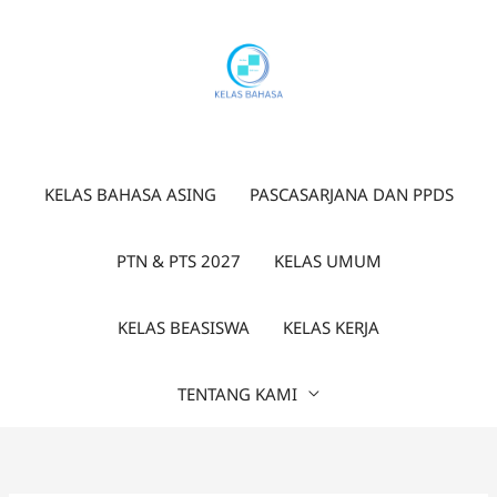
Lewati
ke
konten
KELAS BAHASA ASING
PASCASARJANA DAN PPDS
PTN & PTS 2027
KELAS UMUM
KELAS BEASISWA
KELAS KERJA
TENTANG KAMI