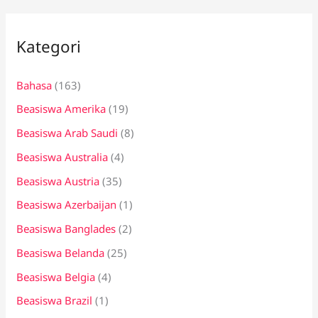
r
i
Kategori
u
n
Bahasa
(163)
t
Beasiswa Amerika
(19)
u
k
Beasiswa Arab Saudi
(8)
:
Beasiswa Australia
(4)
Beasiswa Austria
(35)
Beasiswa Azerbaijan
(1)
Beasiswa Banglades
(2)
Beasiswa Belanda
(25)
Beasiswa Belgia
(4)
Beasiswa Brazil
(1)