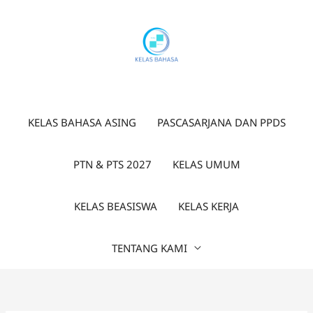
Lewati
ke
konten
KELAS BAHASA ASING
PASCASARJANA DAN PPDS
PTN & PTS 2027
KELAS UMUM
KELAS BEASISWA
KELAS KERJA
TENTANG KAMI