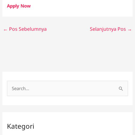
Apply Now
←
Pos Sebelumnya
Selanjutnya Pos
→
C
a
r
i
Kategori
u
n