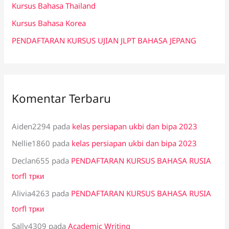
k
Kursus Bahasa Thailand
:
Kursus Bahasa Korea
PENDAFTARAN KURSUS UJIAN JLPT BAHASA JEPANG
Komentar Terbaru
Aiden2294
pada
kelas persiapan ukbi dan bipa 2023
Nellie1860
pada
kelas persiapan ukbi dan bipa 2023
Declan655
pada
PENDAFTARAN KURSUS BAHASA RUSIA
torfl трки
Alivia4263
pada
PENDAFTARAN KURSUS BAHASA RUSIA
torfl трки
Sally4309
pada
Academic Writing