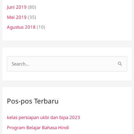
Juni 2019
(80)
Mei 2019
(35)
Agustus 2018
(10)
C
a
r
i
Pos-pos Terbaru
u
n
kelas persiapan ukbi dan bipa 2023
t
Program Belajar Bahasa Hindi
u