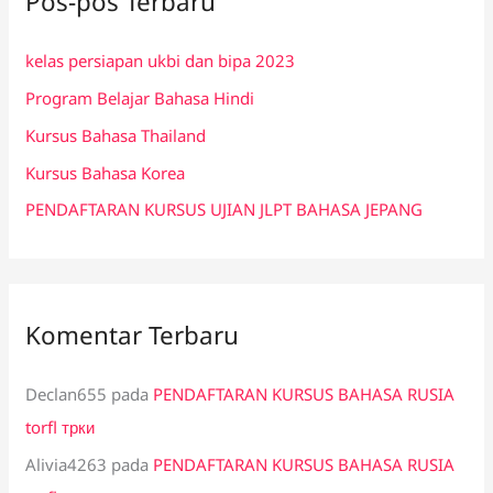
Pos-pos Terbaru
u
n
kelas persiapan ukbi dan bipa 2023
t
Program Belajar Bahasa Hindi
u
k
Kursus Bahasa Thailand
:
Kursus Bahasa Korea
PENDAFTARAN KURSUS UJIAN JLPT BAHASA JEPANG
Komentar Terbaru
Declan655
pada
PENDAFTARAN KURSUS BAHASA RUSIA
torfl трки
Alivia4263
pada
PENDAFTARAN KURSUS BAHASA RUSIA