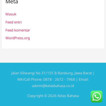
Meta
Masuk
Feed entri
Feed komentar
WordPress.org
Jalan Siliwangi No 31/155 B Bandung, Jawa Barat |
WA/Call Phone: 0878 - 2672 - 7968 | Email:
admin@kelasbahasa.co.id
Copyright © 2026 Kelas Bahasa