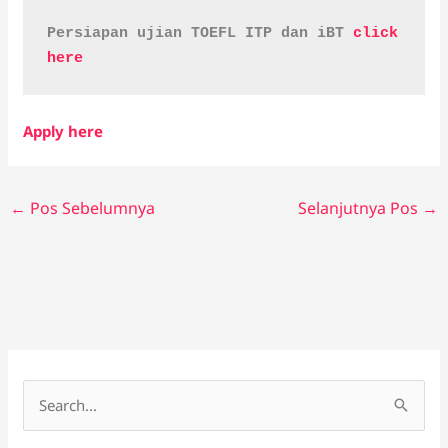
Persiapan ujian TOEFL ITP dan iBT 
click 
here
Apply here
←
Pos Sebelumnya
Selanjutnya Pos
→
C
a