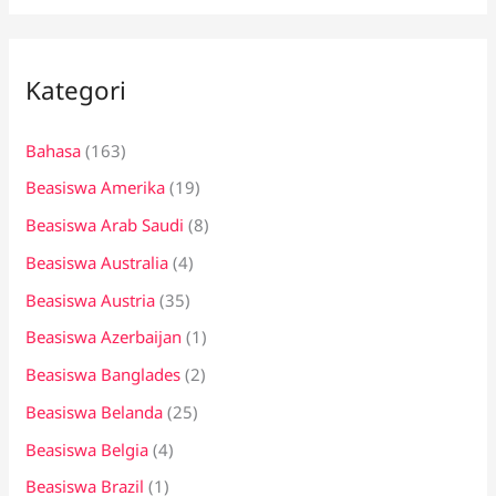
r
i
Kategori
u
n
Bahasa
(163)
t
Beasiswa Amerika
(19)
u
k
Beasiswa Arab Saudi
(8)
:
Beasiswa Australia
(4)
Beasiswa Austria
(35)
Beasiswa Azerbaijan
(1)
Beasiswa Banglades
(2)
Beasiswa Belanda
(25)
Beasiswa Belgia
(4)
Beasiswa Brazil
(1)