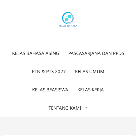
Lewati
ke
konten
KELAS BAHASA ASING
PASCASARJANA DAN PPDS
PTN & PTS 2027
KELAS UMUM
KELAS BEASISWA
KELAS KERJA
TENTANG KAMI