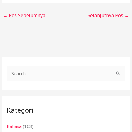
←
Pos Sebelumnya
Selanjutnya Pos
→
C
a
r
i
Kategori
u
n
Bahasa
(163)
t