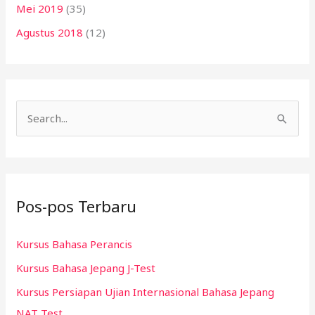
Mei 2019
(35)
Agustus 2018
(12)
C
a
r
i
Pos-pos Terbaru
u
n
Kursus Bahasa Perancis
t
Kursus Bahasa Jepang J-Test
u
k
Kursus Persiapan Ujian Internasional Bahasa Jepang
:
NAT Test