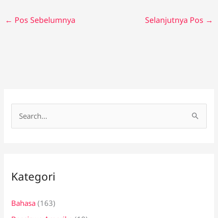
←
Pos Sebelumnya
Selanjutnya Pos
→
C
a
r
i
Kategori
u
n
Bahasa
(163)
t