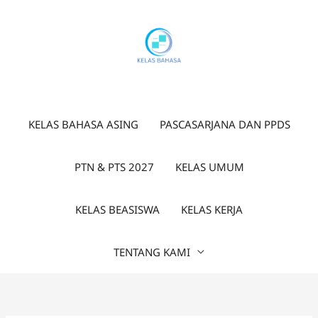
Lewati
ke
konten
KELAS BAHASA ASING
PASCASARJANA DAN PPDS
PTN & PTS 2027
KELAS UMUM
KELAS BEASISWA
KELAS KERJA
TENTANG KAMI