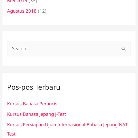
Mei 2019
(35)
Agustus 2018
(12)
C
a
r
i
Pos-pos Terbaru
u
n
Kursus Bahasa Perancis
t
Kursus Bahasa Jepang J-Test
u
k
Kursus Persiapan Ujian Internasional Bahasa Jepang NAT
:
Test