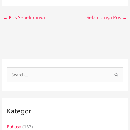
←
Pos Sebelumnya
Selanjutnya Pos
→
C
a
r
i
Kategori
u
n
Bahasa
(163)
t