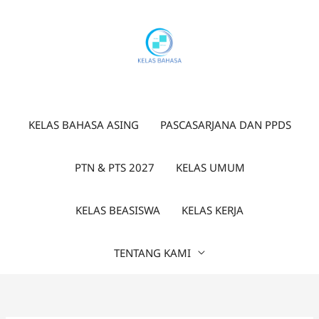
Lewati
ke
konten
KELAS BAHASA ASING
PASCASARJANA DAN PPDS
PTN & PTS 2027
KELAS UMUM
KELAS BEASISWA
KELAS KERJA
TENTANG KAMI