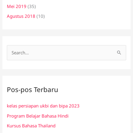
Mei 2019
(35)
Agustus 2018
(10)
C
a
r
i
Pos-pos Terbaru
u
n
kelas persiapan ukbi dan bipa 2023
t
Program Belajar Bahasa Hindi
u
k
Kursus Bahasa Thailand