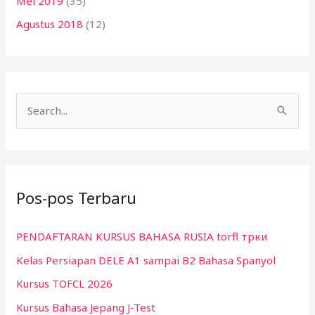
Mei 2019
(35)
Agustus 2018
(12)
C
a
r
i
Pos-pos Terbaru
u
n
PENDAFTARAN KURSUS BAHASA RUSIA torfl трки
t
Kelas Persiapan DELE A1 sampai B2 Bahasa Spanyol
u
k
Kursus TOFCL 2026
:
Kursus Bahasa Jepang J-Test