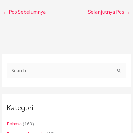
←
Pos Sebelumnya
Selanjutnya Pos
→
C
a
r
i
Kategori
u
n
Bahasa
(163)
t