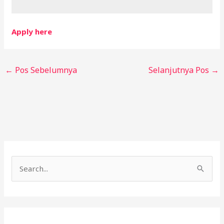
Apply here
←
Pos Sebelumnya
Selanjutnya Pos
→
C
a
r
i