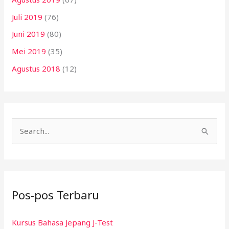
Juli 2019
(76)
Juni 2019
(80)
Mei 2019
(35)
Agustus 2018
(12)
C
a
r
i
Pos-pos Terbaru
u
n
Kursus Bahasa Jepang J-Test
t