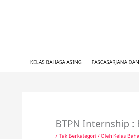
Lewati
ke
konten
KELAS BAHASA ASING
PASCASARJANA DAN
BTPN Internship :
/
Tak Berkategori
/ Oleh
Kelas Bah