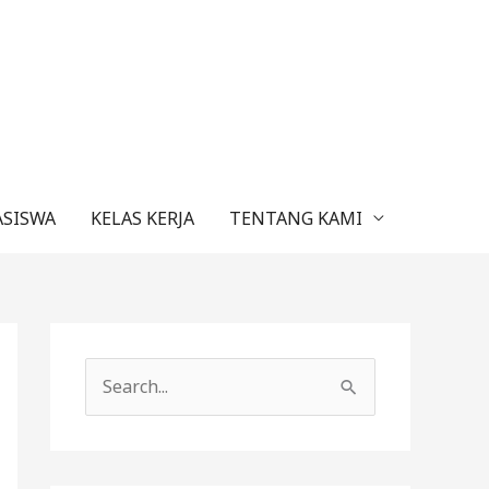
ASISWA
KELAS KERJA
TENTANG KAMI
C
a
r