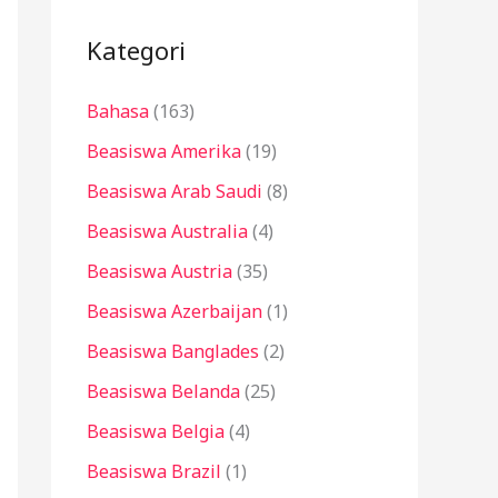
i
u
Kategori
n
Bahasa
(163)
t
u
Beasiswa Amerika
(19)
k
Beasiswa Arab Saudi
(8)
:
Beasiswa Australia
(4)
Beasiswa Austria
(35)
Beasiswa Azerbaijan
(1)
Beasiswa Banglades
(2)
Beasiswa Belanda
(25)
Beasiswa Belgia
(4)
Beasiswa Brazil
(1)