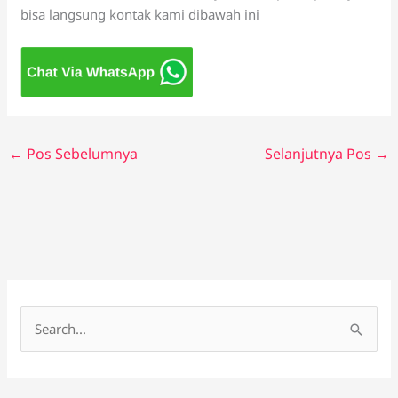
bisa langsung kontak kami dibawah ini
←
Pos Sebelumnya
Selanjutnya Pos
→
C
a
r