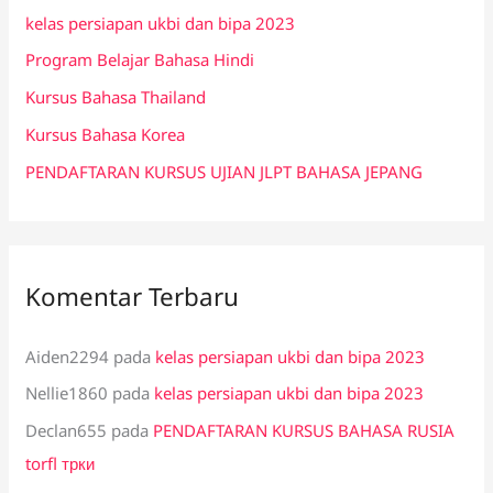
kelas persiapan ukbi dan bipa 2023
t
Program Belajar Bahasa Hindi
u
k
Kursus Bahasa Thailand
:
Kursus Bahasa Korea
PENDAFTARAN KURSUS UJIAN JLPT BAHASA JEPANG
Komentar Terbaru
Aiden2294
pada
kelas persiapan ukbi dan bipa 2023
Nellie1860
pada
kelas persiapan ukbi dan bipa 2023
Declan655
pada
PENDAFTARAN KURSUS BAHASA RUSIA
torfl трки