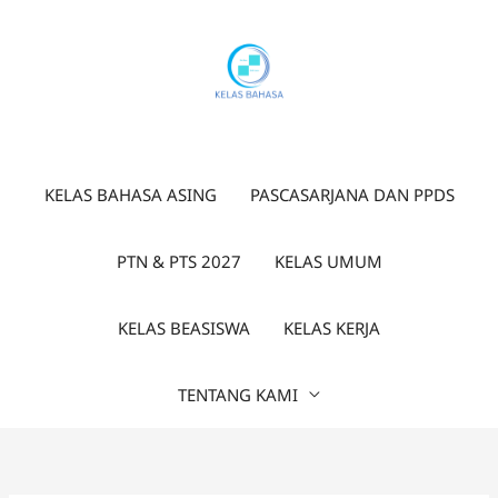
Lewati
ke
konten
KELAS BAHASA ASING
PASCASARJANA DAN PPDS
PTN & PTS 2027
KELAS UMUM
KELAS BEASISWA
KELAS KERJA
TENTANG KAMI