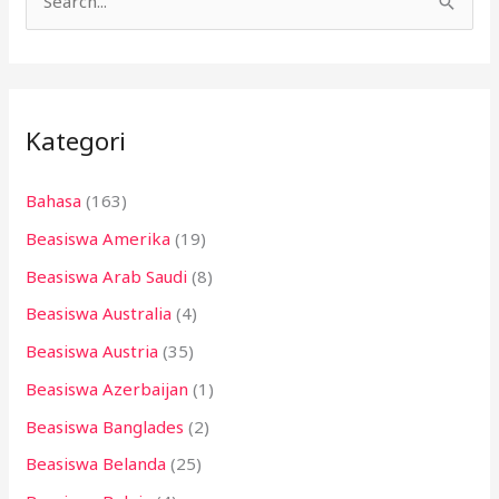
C
a
r
i
Kategori
u
n
Bahasa
(163)
t
Beasiswa Amerika
(19)
u
k
Beasiswa Arab Saudi
(8)
:
Beasiswa Australia
(4)
Beasiswa Austria
(35)
Beasiswa Azerbaijan
(1)
Beasiswa Banglades
(2)
Beasiswa Belanda
(25)