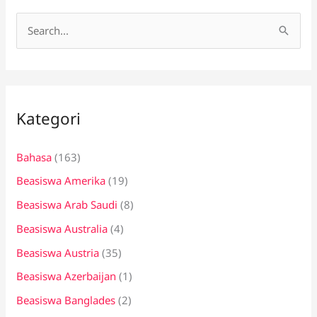
C
a
r
i
Kategori
u
n
Bahasa
(163)
t
Beasiswa Amerika
(19)
u
k
Beasiswa Arab Saudi
(8)
:
Beasiswa Australia
(4)
Beasiswa Austria
(35)
Beasiswa Azerbaijan
(1)
Beasiswa Banglades
(2)