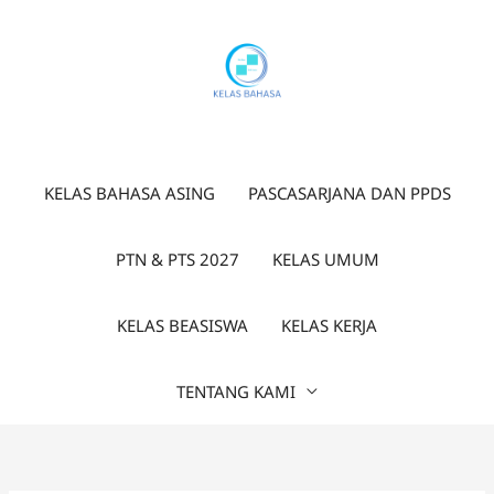
Lewati
ke
konten
KELAS BAHASA ASING
PASCASARJANA DAN PPDS
PTN & PTS 2027
KELAS UMUM
KELAS BEASISWA
KELAS KERJA
TENTANG KAMI