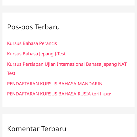
r
i
Pos-pos Terbaru
u
n
Kursus Bahasa Perancis
t
Kursus Bahasa Jepang J-Test
u
k
Kursus Persiapan Ujian Internasional Bahasa Jepang NAT
:
Test
PENDAFTARAN KURSUS BAHASA MANDARIN
PENDAFTARAN KURSUS BAHASA RUSIA torfl трки
Komentar Terbaru