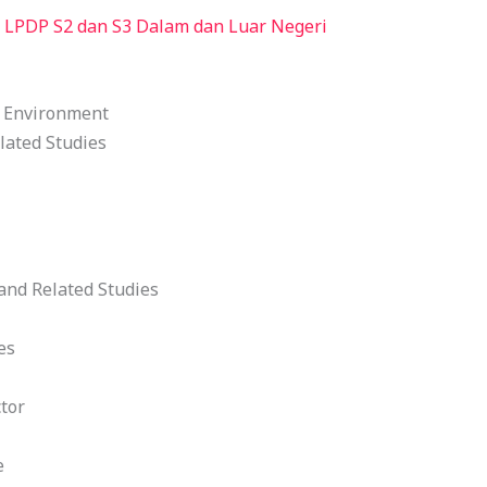
 LPDP S2 dan S3 Dalam dan Luar Negeri
e Environment
lated Studies
and Related Studies
es
tor
e