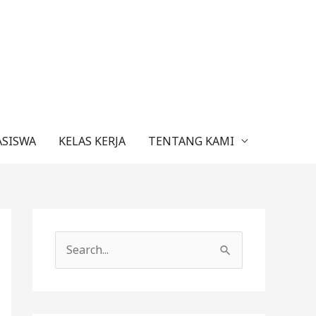
ASISWA
KELAS KERJA
TENTANG KAMI
C
a
r