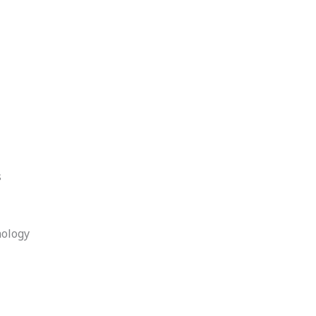
s
ology