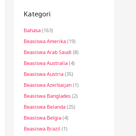
i
u
Kategori
n
Bahasa
(163)
t
u
Beasiswa Amerika
(19)
k
Beasiswa Arab Saudi
(8)
:
Beasiswa Australia
(4)
Beasiswa Austria
(35)
Beasiswa Azerbaijan
(1)
Beasiswa Banglades
(2)
Beasiswa Belanda
(25)
Beasiswa Belgia
(4)
Beasiswa Brazil
(1)