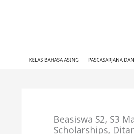
Lewati
ke
konten
KELAS BAHASA ASING
PASCASARJANA DAN
Beasiswa S2, S3 M
Scholarships, Dit