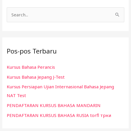
C
a
r
i
Pos-pos Terbaru
u
n
Kursus Bahasa Perancis
t
Kursus Bahasa Jepang J-Test
u
k
Kursus Persiapan Ujian Internasional Bahasa Jepang
:
NAT Test
PENDAFTARAN KURSUS BAHASA MANDARIN
PENDAFTARAN KURSUS BAHASA RUSIA torfl трки