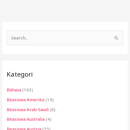
C
a
r
i
Kategori
u
n
Bahasa
(163)
t
Beasiswa Amerika
(19)
u
k
Beasiswa Arab Saudi
(8)
:
Beasiswa Australia
(4)
Beasiswa Austria
(35)