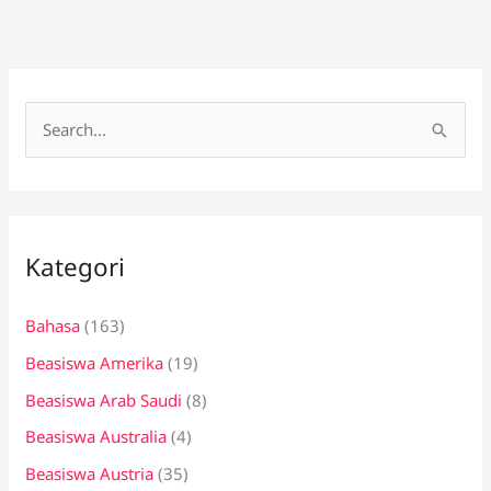
C
a
r
i
Kategori
u
n
Bahasa
(163)
t
Beasiswa Amerika
(19)
u
k
Beasiswa Arab Saudi
(8)
:
Beasiswa Australia
(4)
Beasiswa Austria
(35)