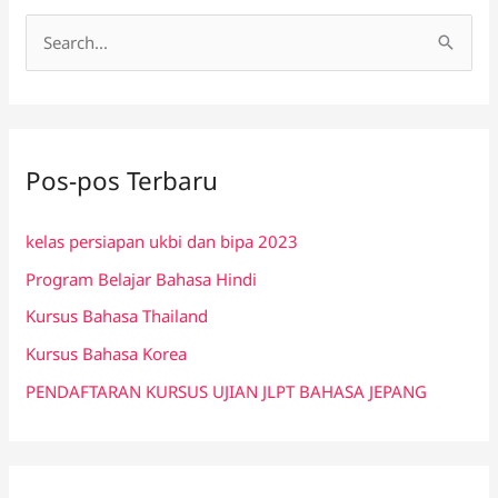
C
a
r
i
Pos-pos Terbaru
u
n
kelas persiapan ukbi dan bipa 2023
t
Program Belajar Bahasa Hindi
u
k
Kursus Bahasa Thailand
:
Kursus Bahasa Korea
PENDAFTARAN KURSUS UJIAN JLPT BAHASA JEPANG