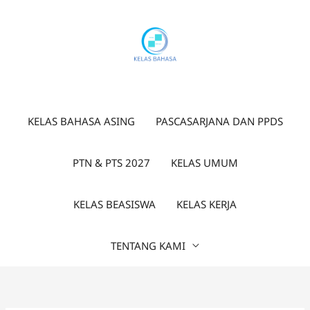
Lewati
ke
konten
KELAS BAHASA ASING
PASCASARJANA DAN PPDS
PTN & PTS 2027
KELAS UMUM
KELAS BEASISWA
KELAS KERJA
TENTANG KAMI