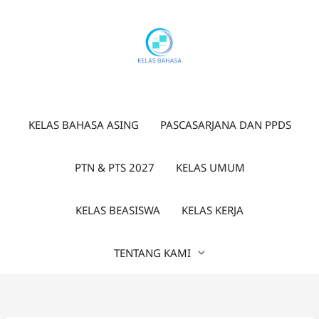
Lewati
ke
konten
KELAS BAHASA ASING
PASCASARJANA DAN PPDS
PTN & PTS 2027
KELAS UMUM
KELAS BEASISWA
KELAS KERJA
TENTANG KAMI