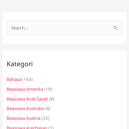
C
a
r
i
Kategori
u
n
Bahasa
(163)
t
Beasiswa Amerika
(19)
u
k
Beasiswa Arab Saudi
(8)
:
Beasiswa Australia
(4)
Beasiswa Austria
(35)
Beasiswa Azerbaijan
(1)