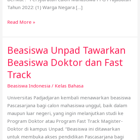
Tahun 2022: (1) Warga Negara […]
Read More »
Beasiswa Unpad Tawarkan
Beasiswa
Unpad
Beasiswa Doktor dan Fast
Tawarkan
Beasiswa
Track
Doktor
Beasiswa Indonesia
/
Kelas Bahasa
dan
Fast
Universitas Padjadjaran kembali menawarkan beasiswa
Track
Pascasarjana bagi calon mahasiswa unggul, baik dalam
maupun luar negeri, yang ingin melanjutkan studi ke
Program Doktor atau Program Fast Track Magister-
Doktor di kampus Unpad. “Beasiswa ini ditawarkan
untuk membuka akses pendidikan Pascasarjana bagi