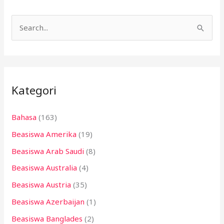
C
a
r
i
Kategori
u
n
Bahasa
(163)
t
Beasiswa Amerika
(19)
u
k
Beasiswa Arab Saudi
(8)
:
Beasiswa Australia
(4)
Beasiswa Austria
(35)
Beasiswa Azerbaijan
(1)
Beasiswa Banglades
(2)