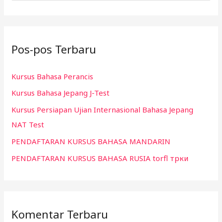
a
r
i
Pos-pos Terbaru
u
n
Kursus Bahasa Perancis
t
Kursus Bahasa Jepang J-Test
u
k
Kursus Persiapan Ujian Internasional Bahasa Jepang
:
NAT Test
PENDAFTARAN KURSUS BAHASA MANDARIN
PENDAFTARAN KURSUS BAHASA RUSIA torfl трки
Komentar Terbaru