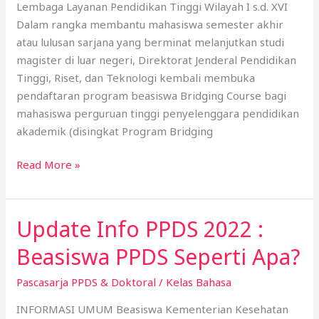
Lembaga Layanan Pendidikan Tinggi Wilayah I s.d. XVI
Negeri
Dalam rangka membantu mahasiswa semester akhir
Tahun
atau lulusan sarjana yang berminat melanjutkan studi
2022
magister di luar negeri, Direktorat Jenderal Pendidikan
Tinggi, Riset, dan Teknologi kembali membuka
pendaftaran program beasiswa Bridging Course bagi
mahasiswa perguruan tinggi penyelenggara pendidikan
akademik (disingkat Program Bridging
Read More »
Update Info PPDS 2022 :
Update
Info
Beasiswa PPDS Seperti Apa?
PPDS
2022
Pascasarja PPDS & Doktoral
/
Kelas Bahasa
:
INFORMASI UMUM Beasiswa Kementerian Kesehatan
Beasiswa