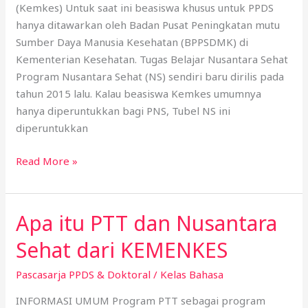
(Kemkes) Untuk saat ini beasiswa khusus untuk PPDS
PPDS
hanya ditawarkan oleh Badan Pusat Peningkatan mutu
Seperti
Sumber Daya Manusia Kesehatan (BPPSDMK) di
Apa?
Kementerian Kesehatan. Tugas Belajar Nusantara Sehat
Program Nusantara Sehat (NS) sendiri baru dirilis pada
tahun 2015 lalu. Kalau beasiswa Kemkes umumnya
hanya diperuntukkan bagi PNS, Tubel NS ini
diperuntukkan
Read More »
Apa itu PTT dan Nusantara
Apa
itu
Sehat dari KEMENKES
PTT
dan
Pascasarja PPDS & Doktoral
/
Kelas Bahasa
Nusantara
INFORMASI UMUM Program PTT sebagai program
Sehat