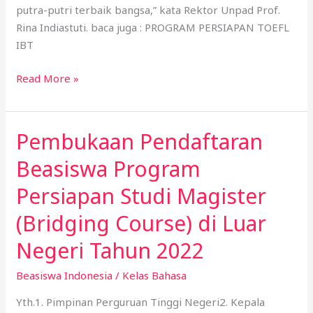
putra-putri terbaik bangsa,” kata Rektor Unpad Prof.
Rina Indiastuti. baca juga : PROGRAM PERSIAPAN TOEFL
IBT
Read More »
Pembukaan Pendaftaran
Pembukaan
Pendaftaran
Beasiswa Program
Beasiswa
Program
Persiapan Studi Magister
Persiapan
(Bridging Course) di Luar
Studi
Magister
Negeri Tahun 2022
(Bridging
Course)
Beasiswa Indonesia
/
Kelas Bahasa
di
Yth.1. Pimpinan Perguruan Tinggi Negeri2. Kepala
Luar