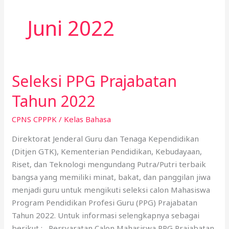
Juni 2022
Seleksi PPG Prajabatan
Seleksi
PPG
Tahun 2022
Prajabatan
Tahun
CPNS CPPPK
/
Kelas Bahasa
2022
Direktorat Jenderal Guru dan Tenaga Kependidikan
(Ditjen GTK), Kementerian Pendidikan, Kebudayaan,
Riset, dan Teknologi mengundang Putra/Putri terbaik
bangsa yang memiliki minat, bakat, dan panggilan jiwa
menjadi guru untuk mengikuti seleksi calon Mahasiswa
Program Pendidikan Profesi Guru (PPG) Prajabatan
Tahun 2022. Untuk informasi selengkapnya sebagai
berikut : Persyaratan Calon Mahasiswa PPG Prajabatan